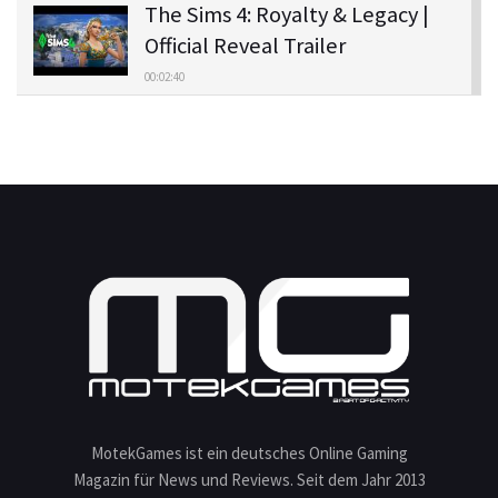
The Sims 4: Royalty & Legacy |
Official Reveal Trailer
00:02:40
The Sims 4 Adventure Awaits |
Official Gameplay Trailer
00:03:55
The Sims 4 Adventure Awaits |
Official Reveal Trailer
00:03:03
The Sims 4 Enchanted by
Nature Expansion Pack | Official
Gameplay Trailer
00:06:39
MotekGames ist ein deutsches Online Gaming
The Sims 4 Enchanted by
Magazin für News und Reviews. Seit dem Jahr 2013