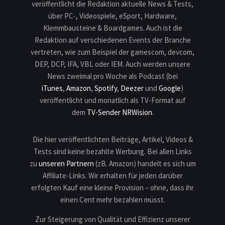
Nature | Official Reveal Trailer
veröffentlicht die Redaktion aktuelle News & Tests,
über PC-, Videospiele, eSport, Hardware,
00:03:01
Klemmbausteine & Boardgames. Auch ist die
The Sims 4 Businesses &
Redaktion auf verschiedenen Events der Branche
Hobbies Expansion Pack |
vertreten, wie zum Beispiel der gamescom, devcom,
DEP, DCP, IFA, VBL oder IEM. Auch werden unsere
Official Reveal Trailer
News zweimal pro Woche als Podcast (bei
00:02:46
iTunes
,
Amazon
,
Spotify
,
Deezer
und
Google
)
veröffentlicht und monatlich als TV-Format auf
The Sims & The Sims 2 Legacy
dem
TV-Sender NRWision
.
Collections - Official Reveal
Trailer
Die hier veröffentlichten Beiträge, Artikel, Videos &
00:01:58
Tests sind keine bezahlte Werbung. Bei allen Links
The Sims 4 Life & Death
zu
unseren Partnern
(zB. Amazon) handelt es sich um
Affiliate-Links. Wir erhalten für jeden darüber
Expansion Pack: Official Reveal
erfolgten Kauf eine kleine Provision – ohne, dass ihr
Trailer
einen Cent mehr bezahlen müsst.
00:03:05
Zur Steigerung von Qualität und Effizienz unserer