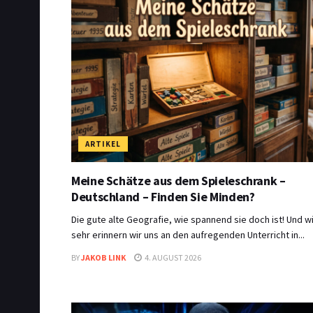
ARTIKEL
Meine Schätze aus dem Spieleschrank –
Deutschland – Finden Sie Minden?
Die gute alte Geografie, wie spannend sie doch ist! Und w
sehr erinnern wir uns an den aufregenden Unterricht in...
BY
JAKOB LINK
4. AUGUST 2026