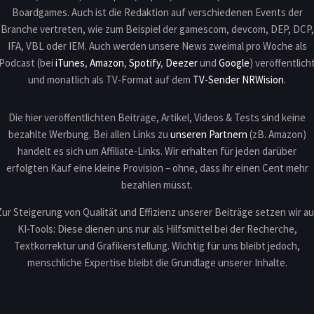
Boardgames. Auch ist die Redaktion auf verschiedenen Events der
Branche vertreten, wie zum Beispiel der gamescom, devcom, DEP, DCP,
IFA, VBL oder IEM. Auch werden unsere News zweimal pro Woche als
Podcast (bei
iTunes
,
Amazon
,
Spotify
,
Deezer
und
Google
) veröffentlich
und monatlich als TV-Format auf dem
TV-Sender NRWision
.
Die hier veröffentlichten Beiträge, Artikel, Videos & Tests sind keine
bezahlte Werbung. Bei allen Links zu
unseren Partnern
(zB. Amazon)
handelt es sich um Affiliate-Links. Wir erhalten für jeden darüber
erfolgten Kauf eine kleine Provision – ohne, dass ihr einen Cent mehr
bezahlen müsst.
Zur Steigerung von Qualität und Effizienz unserer Beiträge setzen wir au
KI-Tools: Diese dienen uns nur als Hilfsmittel bei der Recherche,
Textkorrektur und Grafikerstellung. Wichtig für uns bleibt jedoch,
menschliche Expertise bleibt die Grundlage unserer Inhalte.