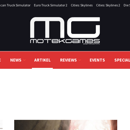
can Truck Simulator
Euro Truck Simulator 2
Cities: Skylines
Cities: Skylines 2
Die 
E
NEWS
ARTIKEL
REVIEWS
EVENTS
SPECIA