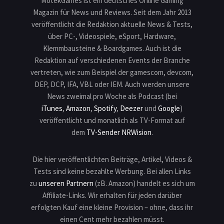
MotekGames ist ein deutsches Online Gaming
Magazin für News und Reviews. Seit dem Jahr 2013
veröffentlicht die Redaktion aktuelle News & Tests,
über PC-, Videospiele, eSport, Hardware,
Klemmbausteine & Boardgames. Auch ist die
Redaktion auf verschiedenen Events der Branche
vertreten, wie zum Beispiel der gamescom, devcom,
DEP, DCP, IFA, VBL oder IEM. Auch werden unsere
News zweimal pro Woche als Podcast (bei
iTunes
,
Amazon
,
Spotify
,
Deezer
und
Google
)
veröffentlicht und monatlich als TV-Format auf
dem
TV-Sender NRWision
.
Die hier veröffentlichten Beiträge, Artikel, Videos &
Tests sind keine bezahlte Werbung. Bei allen Links
zu
unseren Partnern
(zB. Amazon) handelt es sich um
Affiliate-Links. Wir erhalten für jeden darüber
erfolgten Kauf eine kleine Provision – ohne, dass ihr
einen Cent mehr bezahlen müsst.