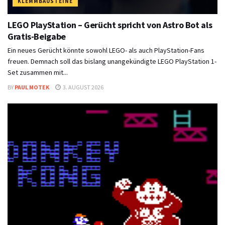
KLEMMBAUSTEINE
LEGO PlayStation – Gerücht spricht von Astro Bot als
Gratis-Beigabe
Ein neues Gerücht könnte sowohl LEGO- als auch PlayStation-Fans
freuen. Demnach soll das bislang unangekündigte LEGO PlayStation 1-
Set zusammen mit...
BY
PAUL MOTEK
3. AUGUST 2026