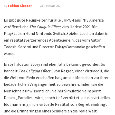
by
Fabian Kloster
25. Februar 2021
Es gibt gute Neuigkeiten für alle JRPG-Fans. NIS America
veröffentlicht
The Caligula Effect 2
im Herbst 2021 für
PlayStation 4 und Nintendo Switch. Spieler tauchen dabei in
ein realitätsverzerrendes Abenteuer ein, das vom Autor
Tadashi Satomi und Director Takuya Yamanaka geschaffen
wurde.
Erste Infos zur Story sind ebenfalls bekannt geworden. So
handelt
The Caligula Effect 2
von Regret, einer Virtuadoll, die
die Welt von Redo erschaffen hat, um die Menschen vor ihrer
bedauerlichen Vergangenheit zu bewahren, indem sie die
Menschheit unwissentlich in einer Simulation einsperrt.
Dieses „Paradies“ wird jedoch tief zerrüttet, als ein virtuelles
Idol namens χ in die virtuelle Realität von Regret eindringt
und die Erinnerungen eines Schülers an die reale Welt