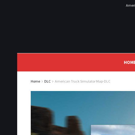
Ameri
HOM
Home
DLC
American Truck Simulator Map-DLC