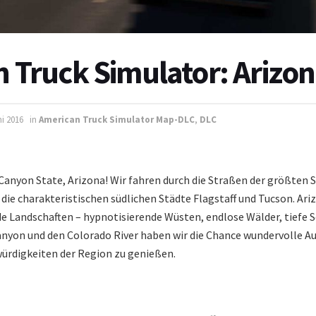
 Truck Simulator: Arizo
ni 2016
in
American Truck Simulator Map-DLC
,
DLC
nyon State, Arizona! Wir fahren durch die Straßen der größten 
ie charakteristischen südlichen Städte Flagstaff und Tucson. Ariz
de Landschaften – hypnotisierende Wüsten, endlose Wälder, tiefe 
anyon und den Colorado River haben wir die Chance wundervolle Au
rdigkeiten der Region zu genießen.