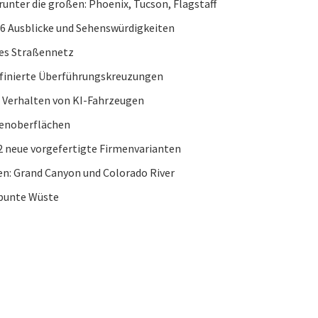
runter die großen: Phoenix, Tucson, Flagstaff
6 Ausblicke und Sehenswürdigkeiten
hes Straßennetz
finierte Überführungskreuzungen
 Verhalten von KI-Fahrzeugen
ßenoberflächen
2 neue vorgefertigte Firmenvarianten
n: Grand Canyon und Colorado River
bunte Wüste