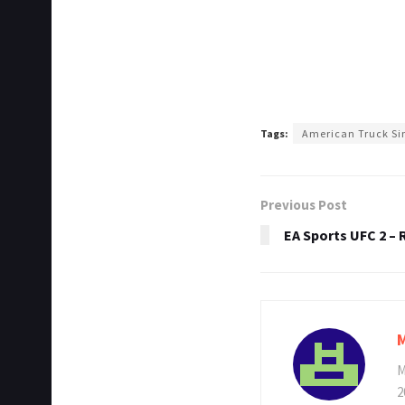
Tags:
American Truck Si
Previous Post
EA Sports UFC 2 – 
M
2