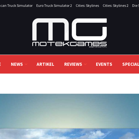
can Truck Simulator
Euro Truck Simulator 2
Cities: Skylines
Cities: Skylines 2
Die 
E
NEWS
ARTIKEL
REVIEWS
EVENTS
SPECIA