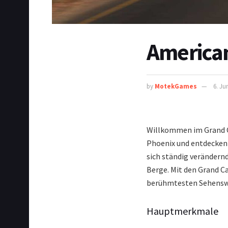
American
by
MotekGames
6. Ju
Willkommen im Grand Ca
Phoenix und entdecken d
sich ständig verändern
Berge. Mit den Grand C
berühmtesten Sehenswü
Hauptmerkmale