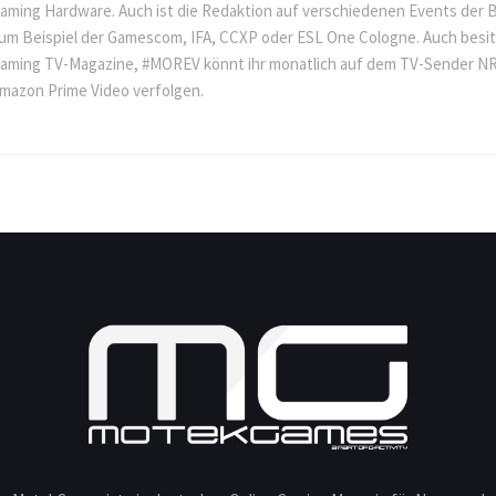
aming Hardware. Auch ist die Redaktion auf verschiedenen Events der 
um Beispiel der Gamescom, IFA, CCXP oder ESL One Cologne. Auch besitz
aming TV-Magazine, #MOREV könnt ihr monatlich auf dem TV-Sender NR
mazon Prime Video verfolgen.