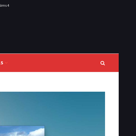
Sims 4
LS