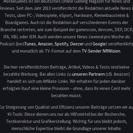
MotekGames ist ein deutsches Online Gaming Magazin für News und
Reviews. Seit dem Jahr 2013 veröffentlicht die Redaktion aktuelle News 
Tests, über PC-, Videospiele, eSport, Hardware, Klemmbausteine &
Boardgames. Auch ist die Redaktion auf verschiedenen Events der
Branche vertreten, wie zum Beispiel der gamescom, devcom, DEP, DCP,
IFA, VBL oder IEM. Auch werden unsere News zweimal pro Woche als
Podcast (bei
iTunes
,
Amazon
,
Spotify
,
Deezer
und
Google
) veröffentlich
und monatlich als TV-Format auf dem
TV-Sender NRWision
.
Die hier veröffentlichten Beiträge, Artikel, Videos & Tests sind keine
bezahlte Werbung. Bei allen Links zu
unseren Partnern
(zB. Amazon)
handelt es sich um Affiliate-Links. Wir erhalten für jeden darüber
erfolgten Kauf eine kleine Provision – ohne, dass ihr einen Cent mehr
bezahlen müsst.
Zur Steigerung von Qualität und Effizienz unserer Beiträge setzen wir au
KI-Tools: Diese dienen uns nur als Hilfsmittel bei der Recherche,
Textkorrektur und Grafikerstellung. Wichtig für uns bleibt jedoch,
menschliche Expertise bleibt die Grundlage unserer Inhalte.