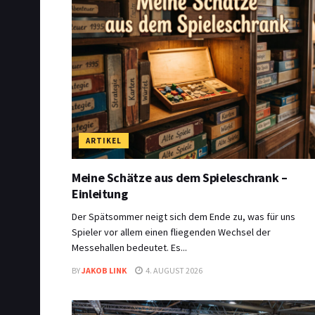
ARTIKEL
Meine Schätze aus dem Spieleschrank –
Einleitung
Der Spätsommer neigt sich dem Ende zu, was für uns
Spieler vor allem einen fliegenden Wechsel der
Messehallen bedeutet. Es...
BY
JAKOB LINK
4. AUGUST 2026