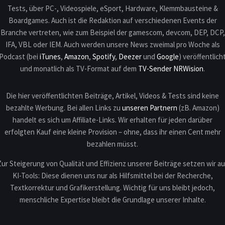
Tests, über PC-, Videospiele, eSport, Hardware, Klemmbausteine &
Boardgames. Auch ist die Redaktion auf verschiedenen Events der
Branche vertreten, wie zum Beispiel der gamescom, devcom, DEP, DCP,
IFA, VBL oder IEM. Auch werden unsere News zweimal pro Woche als
Podcast (bei
iTunes
,
Amazon
,
Spotify
,
Deezer
und
Google
) veröffentlich
und monatlich als TV-Format auf dem
TV-Sender NRWision
.
Die hier veröffentlichten Beiträge, Artikel, Videos & Tests sind keine
bezahlte Werbung. Bei allen Links zu
unseren Partnern
(zB. Amazon)
handelt es sich um Affiliate-Links. Wir erhalten für jeden darüber
erfolgten Kauf eine kleine Provision – ohne, dass ihr einen Cent mehr
bezahlen müsst.
Zur Steigerung von Qualität und Effizienz unserer Beiträge setzen wir au
KI-Tools: Diese dienen uns nur als Hilfsmittel bei der Recherche,
Textkorrektur und Grafikerstellung. Wichtig für uns bleibt jedoch,
menschliche Expertise bleibt die Grundlage unserer Inhalte.