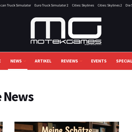
can Truck Simulator
Euro Truck Simulator 2
Cities: Skylines
Cities: Skylines 2
Die 
E
NEWS
ARTIKEL
REVIEWS
EVENTS
SPECIA
e News