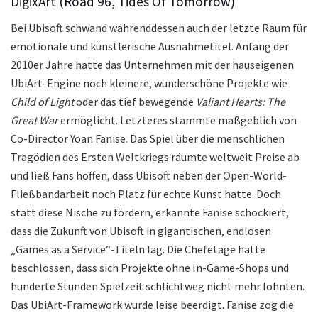
DigixArt (Road 96, Tides Of Tomorrow)
Bei Ubisoft schwand währenddessen auch der letzte Raum für
emotionale und künstlerische Ausnahmetitel. Anfang der
2010er Jahre hatte das Unternehmen mit der hauseigenen
UbiArt-Engine noch kleinere, wunderschöne Projekte wie
Child of Light
oder das tief bewegende
Valiant Hearts: The
Great War
ermöglicht. Letzteres stammte maßgeblich von
Co-Director Yoan Fanise. Das Spiel über die menschlichen
Tragödien des Ersten Weltkriegs räumte weltweit Preise ab
und ließ Fans hoffen, dass Ubisoft neben der Open-World-
Fließbandarbeit noch Platz für echte Kunst hatte. Doch
statt diese Nische zu fördern, erkannte Fanise schockiert,
dass die Zukunft von Ubisoft in gigantischen, endlosen
„Games as a Service“-Titeln lag. Die Chefetage hatte
beschlossen, dass sich Projekte ohne In-Game-Shops und
hunderte Stunden Spielzeit schlichtweg nicht mehr lohnten.
Das UbiArt-Framework wurde leise beerdigt. Fanise zog die