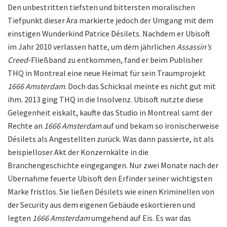
Den unbestritten tiefsten und bittersten moralischen
Tiefpunkt dieser Ära markierte jedoch der Umgang mit dem
einstigen Wunderkind Patrice Désilets. Nachdem er Ubisoft
im Jahr 2010 verlassen hatte, um dem jährlichen
Assassin’s
Creed
-Fließband zu entkommen, fand er beim Publisher
THQ in Montreal eine neue Heimat für sein Traumprojekt
1666 Amsterdam
. Doch das Schicksal meinte es nicht gut mit
ihm. 2013 ging THQ in die Insolvenz. Ubisoft nutzte diese
Gelegenheit eiskalt, kaufte das Studio in Montreal samt der
Rechte an
1666 Amsterdam
auf und bekam so ironischerweise
Désilets als Angestellten zurück. Was dann passierte, ist als
beispielloser Akt der Konzernkälte in die
Branchengeschichte eingegangen. Nur zwei Monate nach der
Übernahme feuerte Ubisoft den Erfinder seiner wichtigsten
Marke fristlos. Sie ließen Désilets wie einen Kriminellen von
der Security aus dem eigenen Gebäude eskortieren und
legten
1666 Amsterdam
umgehend auf Eis. Es war das