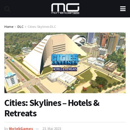
Home
DLC
Cities: Skylines DLC
Cities: Skylines – Hotels &
Retreats
by
MotekGames
23. Mai 2023