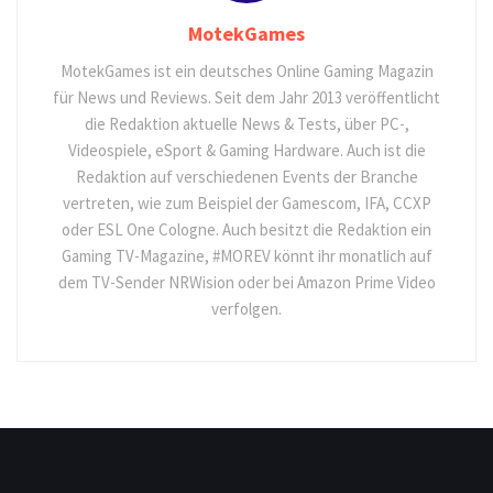
MotekGames
MotekGames ist ein deutsches Online Gaming Magazin
für News und Reviews. Seit dem Jahr 2013 veröffentlicht
die Redaktion aktuelle News & Tests, über PC-,
Videospiele, eSport & Gaming Hardware. Auch ist die
Redaktion auf verschiedenen Events der Branche
vertreten, wie zum Beispiel der Gamescom, IFA, CCXP
oder ESL One Cologne. Auch besitzt die Redaktion ein
Gaming TV-Magazine, #MOREV könnt ihr monatlich auf
dem TV-Sender NRWision oder bei Amazon Prime Video
verfolgen.