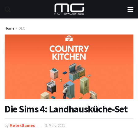
Home
DLC
Die Sims 4: Landhausküche-Set
by
MotekGames
3. März 2021