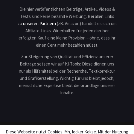
Die hier veröffentlichten Beiträge, Artikel, Videos &
Tests sind keine bezahlte Werbung. Bei allen Links
zu
unseren Partnern
(zB. Amazon) handelt es sich um
Affiliate-Links. Wir erhalten für jeden darüber
erfolgten Kauf eine kleine Provision – ohne, dass ihr
einen Cent mehr bezahlen müsst.
Zur Steigerung von Qualität und Effizienz unserer
Beiträge setzen wir auf KI-Tools: Diese dienen uns
nur als Hilfsmittel bei der Recherche, Textkorrektur
und Grafikerstellung. Wichtig für uns bleibt jedoch,
menschliche Expertise bleibt die Grundlage unserer
Inhalte.
Diese Webseite nutzt Cookies. Mh, lecker Kekse. Mit der Nutzung
Impressum
Datenschutz
Karriere
Teilnahmebedingungen