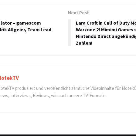
Next Post
ulator – gamescom
Lara Croft in Call of Duty 
rik Allgeier, Team Lead
Warzone 2! Mimimi Games 
Nintendo Direct angekündi
Zahlen!
MotekTV
otekTV produziert und veröffentlicht sämtliche Videoinhalte für Motek
ews, Interviews, Reviews, wie auch unsere TV-Formate.