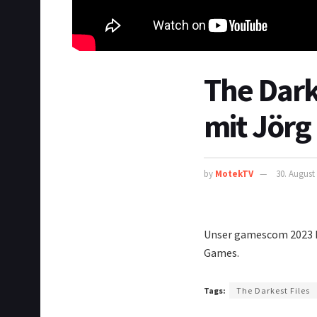
The Dark
mit Jörg
by
MotekTV
30. August
Unser gamescom 2023 In
Games.
Tags:
The Darkest Files