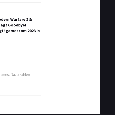
Modern Warfare 2 &
sagt Goodbye!
gt! gamescom 2023 in
Games. Dazu zählen