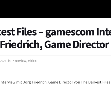
est Files – gamescom In
 Friedrich, Game Director
 2023
in
Interview
,
Video
terview mit Jörg Friedrich, Game Director von The Darkest Files