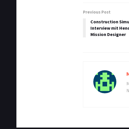
Previous Post
Construction Sim
Interview mit Hend
Mission Designer
M
N