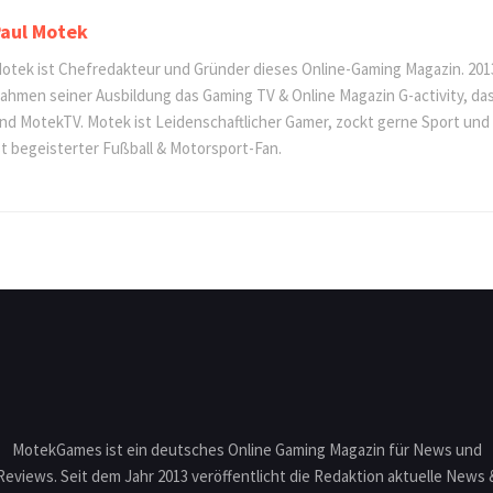
aul Motek
otek ist Chefredakteur und Gründer dieses Online-Gaming Magazin. 201
ahmen seiner Ausbildung das Gaming TV & Online Magazin G-activity, d
nd MotekTV. Motek ist Leidenschaftlicher Gamer, zockt gerne Sport und
st begeisterter Fußball & Motorsport-Fan.
MotekGames ist ein deutsches Online Gaming Magazin für News und
Reviews. Seit dem Jahr 2013 veröffentlicht die Redaktion aktuelle News 