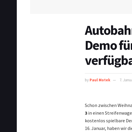
Autobahn
Demo für
verfügb
by
Paul Motek
7. Janu
Schon zwischen Weihna
3
in einen Streifenwage
kostenlos spielbare De
16. Januar, haben wir d