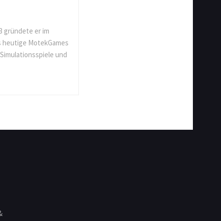
3 gründete er im
as heutige MotekGames
 Simulationsspiele und
&