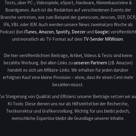
Tests, über PC-, Videospiele, eSport, Hardware, Klemmbausteine &
Boardgames. Auch ist die Redaktion auf verschiedenen Events der
Branche vertreten, wie zum Beispiel der gamescom, devcom, DEP, DCP,
IFA, VBL oder IEM. Auch werden unsere News zweimal pro Woche als
Podcast (bei
iTunes
,
Amazon
,
Spotify
,
Deezer
und
Google
) veröffentlich
und monatlich als TV-Format auf dem
TV-Sender NRWision
.
Die hier veröffentlichten Beiträge, Artikel, Videos & Tests sind keine
bezahlte Werbung. Bei allen Links zu
unseren Partnern
(zB. Amazon)
handelt es sich um Affiliate-Links. Wir erhalten für jeden darüber
erfolgten Kauf eine kleine Provision – ohne, dass ihr einen Cent mehr
bezahlen müsst.
Zur Steigerung von Qualität und Effizienz unserer Beiträge setzen wir au
KI-Tools: Diese dienen uns nur als Hilfsmittel bei der Recherche,
Textkorrektur und Grafikerstellung. Wichtig für uns bleibt jedoch,
menschliche Expertise bleibt die Grundlage unserer Inhalte.