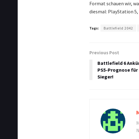
Format schauen wir, w
diesmal: PlayStation 5,
Tags:
Battlefield 2042
Previous Post
Battlefield 6 Ankü
PS5-Prognose für 
Sieger!
M
N