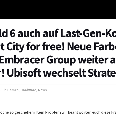
eld 6 auch auf Last-Gen-K
 City for free! Neue Farb
 Embracer Group weiter a
! Ubisoft wechselt Strate
21
in
Games
,
Hardware
,
News
 Woche so geschehen? Kein Problem wir beantworten euch diese Fr