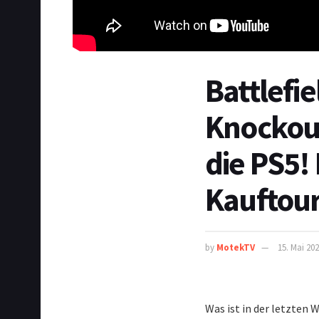
Battlefi
Knockout
die PS5!
Kauftour
by
MotekTV
15. Mai 20
Was ist in der letzten