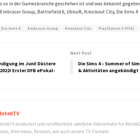
as so in der Gamesbranche geschehen ist und was bekannt gegeb
 Embracer Group, Battlefield 6, Ubisoft, Knockout City, Die Sims 4
Die Sims 4
Embracer Group
Knockout City
PlayStation 5 (PS5)
Next Post
ndigung im Juni! Düstere
Die Sims 4 – Summer of Sim
2022! Erster DFB ePokal-
& Aktivitäten angekündigt
MotekTV
otekTV produziert und veröffentlicht sämtliche Videoinhalte für Motek
ews, Interviews, Reviews, wie auch unsere TV-Formate.