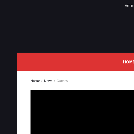
Ameri
HOM
Home
News
Games