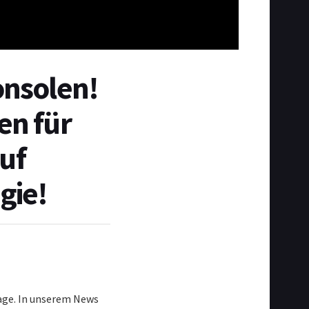
onsolen!
en für
uf
gie!
age. In unserem News