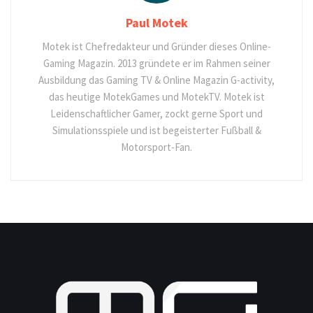
Paul Motek
Motek ist Chefredakteur und Gründer dieses Online-
Gaming Magazin. 2013 gründete er im Rahmen seiner
Ausbildung das Gaming TV & Online Magazin G-activity,
das heutige MotekGames und MotekTV. Motek ist
Leidenschaftlicher Gamer, zockt gerne Sport und
Simulationsspiele und ist begeisterter Fußball &
Motorsport-Fan.