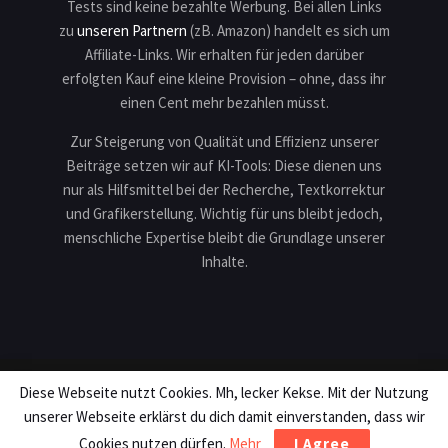
Tests sind keine bezahlte Werbung. Bei allen Links
zu
unseren Partnern
(zB. Amazon) handelt es sich um
Affiliate-Links. Wir erhalten für jeden darüber
erfolgten Kauf eine kleine Provision – ohne, dass ihr
einen Cent mehr bezahlen müsst.
Zur Steigerung von Qualität und Effizienz unserer
Beiträge setzen wir auf KI-Tools: Diese dienen uns
nur als Hilfsmittel bei der Recherche, Textkorrektur
und Grafikerstellung. Wichtig für uns bleibt jedoch,
menschliche Expertise bleibt die Grundlage unserer
Inhalte.
Diese Webseite nutzt Cookies. Mh, lecker Kekse. Mit der Nutzung
Impressum
Datenschutz
Karriere
Teilnahmebedingungen
unserer Webseite erklärst du dich damit einverstanden, dass wir
Copyright © 2013 - 2026 Motek Production. All rights reserved.
Cookies nutzen dürfen.
Mehr
I Agree