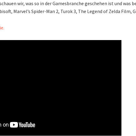
chauen wir, was so in der Gamesbranche geschehen ist und was 
isoft, Marvel’s Spider-Man 2, Turok 3, The Legend of Zelda Film, 
ie.