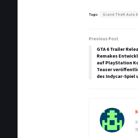
Tags:
Grand Theft Auto 
Previous Post
GTA 6 Trailer Relea
Remakes Entwickl
auf PlayStation K
Teaser veröffentl
des Indycar-Spiel
M
N