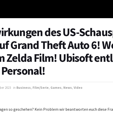
irkungen des US-Schausp
auf Grand Theft Auto 6! W
m Zelda Film! Ubisoft entl
 Personal!
ber 2023
in
Business
,
Film/Serie
,
Games
,
News
,
Video
 Tagen so geschehen? Kein Problem wir beantworten euch diese Fra