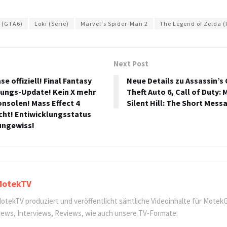
6 (GTA6)
Loki (Serie)
Marvel's Spider-Man 2
The Legend of Zelda (
Next Post
se offiziell! Final Fantasy
Neue Details zu Assassin’s
ungs-Update! Kein X mehr
Theft Auto 6, Call of Duty:
onsolen! Mass Effect 4
Silent Hill: The Short Mes
icht! Entiwicklungsstatus
 ungewiss!
MotekTV
otekTV produziert und veröffentlicht sämtliche Videoinhalte für Motek
ews, Interviews, Reviews, wie auch unsere TV-Formate.