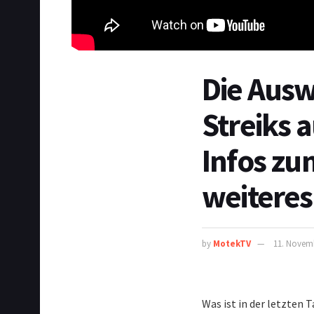
Die Ausw
Streiks 
Infos zu
weiteres
by
MotekTV
11. Novem
Was ist in der letzten