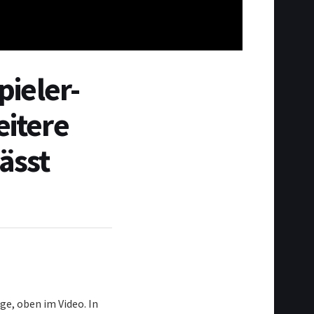
ieler-
eitere
ässt
ge, oben im Video. In