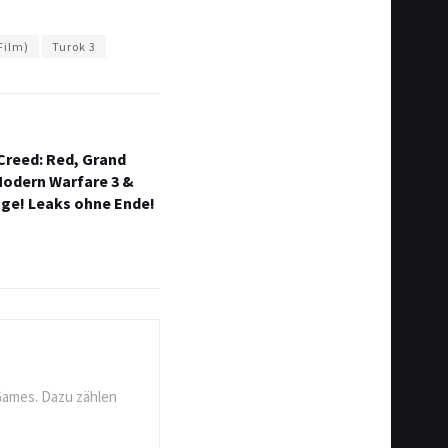
Film)
Turok 3
 Creed: Red, Grand
 Modern Warfare 3 &
sage! Leaks ohne Ende!
Games. Dazu zählen