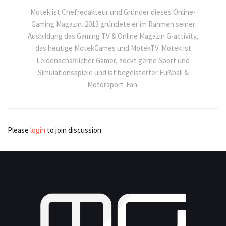
Motek ist Chefredakteur und Gründer dieses Online-
Gaming Magazin. 2013 gründete er im Rahmen seiner
Ausbildung das Gaming TV & Online Magazin G-activity,
das heutige MotekGames und MotekTV. Motek ist
Leidenschaftlicher Gamer, zockt gerne Sport und
Simulationsspiele und ist begeisterter Fußball &
Motorsport-Fan.
Please
login
to join discussion