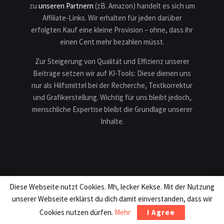
zu
unseren Partnern
(zB. Amazon) handelt es sich um
Affiliate-Links. Wir erhalten für jeden darüber
erfolgten Kauf eine kleine Provision – ohne, dass ihr
einen Cent mehr bezahlen müsst.
Zur Steigerung von Qualität und Effizienz unserer
Beiträge setzen wir auf KI-Tools: Diese dienen uns
nur als Hilfsmittel bei der Recherche, Textkorrektur
und Grafikerstellung. Wichtig für uns bleibt jedoch,
menschliche Expertise bleibt die Grundlage unserer
Inhalte.
Diese Webseite nutzt Cookies. Mh, lecker Kekse. Mit der Nutzung
Impressum
Datenschutz
Karriere
Teilnahmebedingungen
unserer Webseite erklärst du dich damit einverstanden, dass wir
Copyright © 2013 - 2026 Motek Production. All rights reserved.
Cookies nutzen dürfen.
Mehr
I Agree