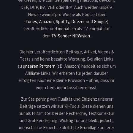
vertreten, wie zum Beispiel der gamescom, devcom,
DEP, DCP, IFA, VBL oder IEM. Auch werden unsere
News zweimal pro Woche als Podcast (bei
iTunes
,
Amazon
,
Spotify
,
Deezer
und
Google
)
veröffentlicht und monatlich als TV-Format auf
dem
TV-Sender NRWision
.
Die hier veröffentlichten Beiträge, Artikel, Videos &
Tests sind keine bezahlte Werbung. Bei allen Links
zu
unseren Partnern
(zB. Amazon) handelt es sich um
Affiliate-Links. Wir erhalten für jeden darüber
erfolgten Kauf eine kleine Provision – ohne, dass ihr
einen Cent mehr bezahlen müsst.
Zur Steigerung von Qualität und Effizienz unserer
Beiträge setzen wir auf KI-Tools: Diese dienen uns
nur als Hilfsmittel bei der Recherche, Textkorrektur
und Grafikerstellung. Wichtig für uns bleibt jedoch,
menschliche Expertise bleibt die Grundlage unserer