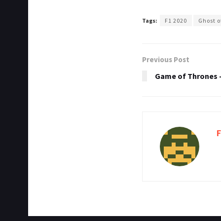
Tags:
F1 2020
Ghost o
Previous Post
Game of Thrones –
F