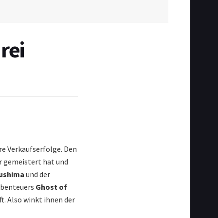
rei
e Verkaufserfolge. Den
ur gemeistert hat und
sushima
und der
 Abenteuers
Ghost of
t. Also winkt ihnen der