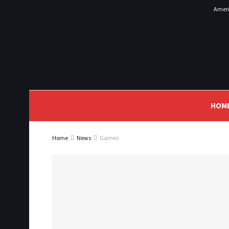
Ameri
HOM
Home
News
Games