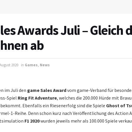
es Awards Juli – Gleich d
ahnen ab
 August 2020
in
Games
,
News
en im Juli den
game Sales Award
vom game-Verband für besonder
ess-Spiel
Ring Fit Adventure
, welches die 200.000 Hürde mit Brav
 bekommt. Ebenfalls ein Riesenerfolg sind die Spiele
Ghost of T
rmel-1-Reihe. Denn schon kurz nach Veröffentlichung des Action
rtsimulation
F1 2020
wurden jeweils mehr als 100.000 Spiele verkauf