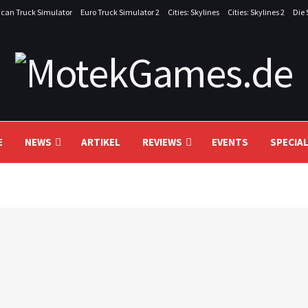
can Truck Simulator
Euro Truck Simulator 2
Cities: Skylines
Cities: Skylines 2
Die 
E
NEWS
ARTIKEL
REVIEWS
EVENTS
SPECIA