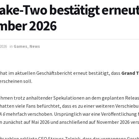
Take-Two bestätigt erneu
mber 2026
 2026
in
Games
,
News
hat im aktuellen Geschäftsbericht erneut bestätigt, dass
Grand T
rscheinen soll.
ehmen trotz anhaltender Spekulationen an dem geplanten Release
tten viele Fans befürchtet, dass es zu einer weiteren Verschie
A 6
mehrfach verschoben. Ursprünglich war eine Veröffentlichung 
n zunächst auf Mai 2026 und anschließend auf November 2026 ver
szahlen erklärte CEO Strauss Zelnick, dass das vergangene Geschä