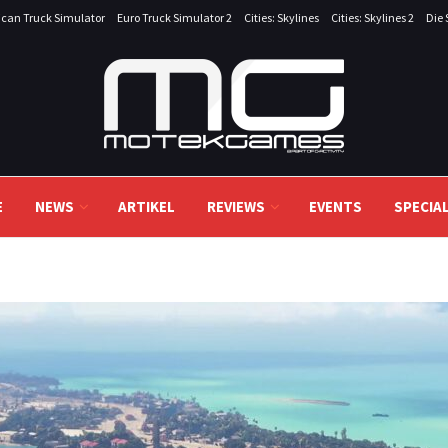
can Truck Simulator
Euro Truck Simulator 2
Cities: Skylines
Cities: Skylines 2
Die 
E
NEWS
ARTIKEL
REVIEWS
EVENTS
SPECIA