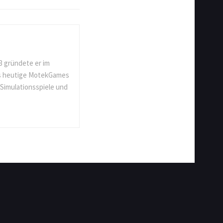
3 gründete er im
as heutige MotekGames
 Simulationsspiele und