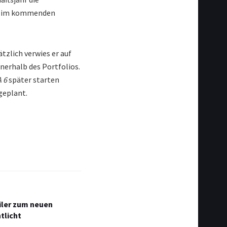
t, im kommenden
zlich verwies er auf
nerhalb des Portfolios.
 6
später starten
geplant.
ailer zum neuen
tlicht