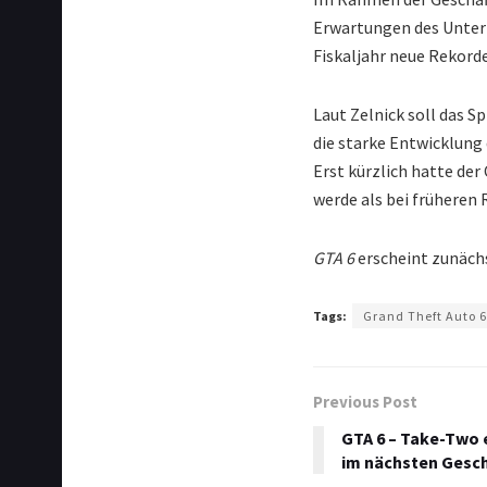
Erwartungen des Unter
Fiskaljahr neue Rekorde
Laut Zelnick soll das 
die starke Entwicklung
Erst kürzlich hatte de
werde als bei früheren
GTA 6
erscheint zunächs
Tags:
Grand Theft Auto 
Previous Post
GTA 6 – Take-Two 
im nächsten Gesch