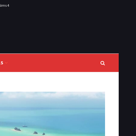
Sims 4
LS