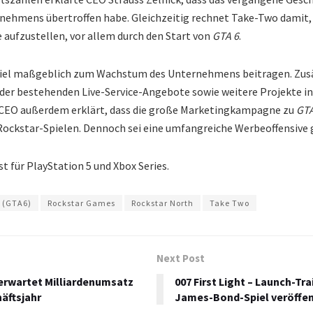
nehmens übertroffen habe. Gleichzeitig rechnet Take-Two dami
 aufzustellen, vor allem durch den Start von
GTA 6
.
Spiel maßgeblich zum Wachstum des Unternehmens beitragen. Zusät
 der bestehenden Live-Service-Angebote sowie weitere Projekte in
r CEO außerdem erklärt, dass die große Marketingkampagne zu
GTA
 Rockstar-Spielen. Dennoch sei eine umfangreiche Werbeoffensive 
t für PlayStation 5 und Xbox Series.
6 (GTA6)
Rockstar Games
Rockstar North
Take Two
Next Post
erwartet Milliardenumsatz
007 First Light – Launch-Tr
äftsjahr
James-Bond-Spiel veröffen