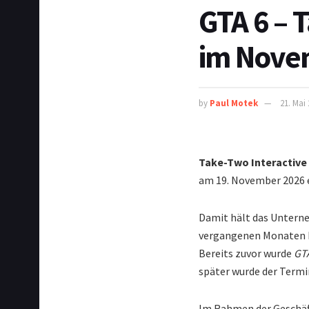
GTA 6 – 
im Nove
by
Paul Motek
21. Mai
Take-Two Interactive
am 19. November 2026 e
Damit hält das Untern
vergangenen Monaten ha
Bereits zuvor wurde
GT
später wurde der Termi
Im Rahmen der Geschäft