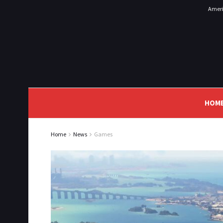
Ameri
HOM
Home
News
Games