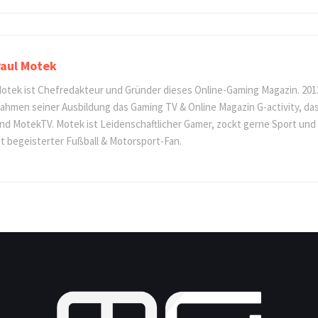
aul Motek
otek ist Chefredakteur und Gründer dieses Online-Gaming Magazin. 201
ahmen seiner Ausbildung das Gaming TV & Online Magazin G-activity, d
nd MotekTV. Motek ist Leidenschaftlicher Gamer, zockt gerne Sport und
st begeisterter Fußball & Motorsport-Fan.