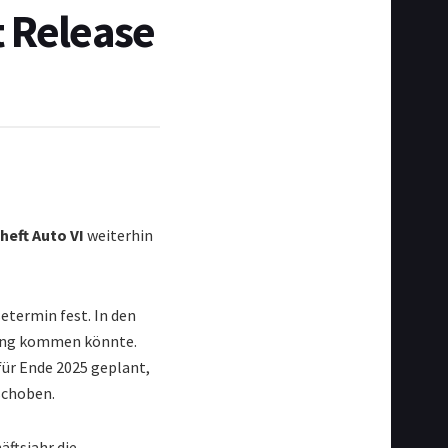
t Release
heft Auto VI
weiterhin
termin fest. In den
bung kommen könnte.
für Ende 2025 geplant,
schoben.
ftsjahr die