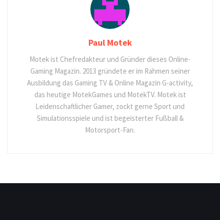
Paul Motek
Motek ist Chefredakteur und Gründer dieses Online-
Gaming Magazin. 2013 gründete er im Rahmen seiner
Ausbildung das Gaming TV & Online Magazin G-activity,
das heutige MotekGames und MotekTV. Motek ist
Leidenschaftlicher Gamer, zockt gerne Sport und
Simulationsspiele und ist begeisterter Fußball &
Motorsport-Fan.