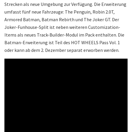
Strecken als neue Umgebung zur Verfügung. Die Erweiterung
umfasst fünf neue Fahrzeuge: The Penguin, Robin 2.0T,
Armored Batman, Batman Rebirth und The Joker GT. Der
Joker-Funhouse-Split ist neben weiteren Customization-
Items als neues Track-Builder-Modul im Pack enthalten. Die
Batman-Erweiterung ist Teil des HOT WHEELS Pass Vol. 1
oder kann ab dem 2. Dezember separat erworben werden.