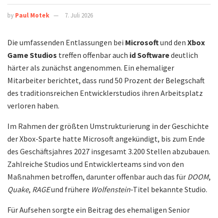
by
Paul Motek
7. Juli 2026
Die umfassenden Entlassungen bei
Microsoft
und den
Xbox
Game Studios
treffen offenbar auch
id Software
deutlich
härter als zunächst angenommen. Ein ehemaliger
Mitarbeiter berichtet, dass rund 50 Prozent der Belegschaft
des traditionsreichen Entwicklerstudios ihren Arbeitsplatz
verloren haben.
Im Rahmen der größten Umstrukturierung in der Geschichte
der Xbox-Sparte hatte Microsoft angekündigt, bis zum Ende
des Geschäftsjahres 2027 insgesamt 3.200 Stellen abzubauen.
Zahlreiche Studios und Entwicklerteams sind von den
Maßnahmen betroffen, darunter offenbar auch das für
DOOM
,
Quake
,
RAGE
und frühere
Wolfenstein
-Titel bekannte Studio.
Für Aufsehen sorgte ein Beitrag des ehemaligen Senior