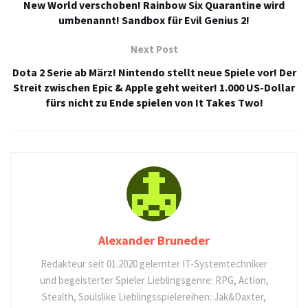
New World verschoben! Rainbow Six Quarantine wird
umbenannt! Sandbox für Evil Genius 2!
Next Post
Dota 2 Serie ab März! Nintendo stellt neue Spiele vor! Der
Streit zwischen Epic & Apple geht weiter! 1.000 US-Dollar
fürs nicht zu Ende spielen von It Takes Two!
Alexander Bruneder
Redakteur seit 01.2020 gelernter IT-Systemtechniker
und begeisterter Spieler Lieblingsgenre: RPG, Action,
Stealth, Soulslike Lieblingsspielereihen: Jak&Daxter,