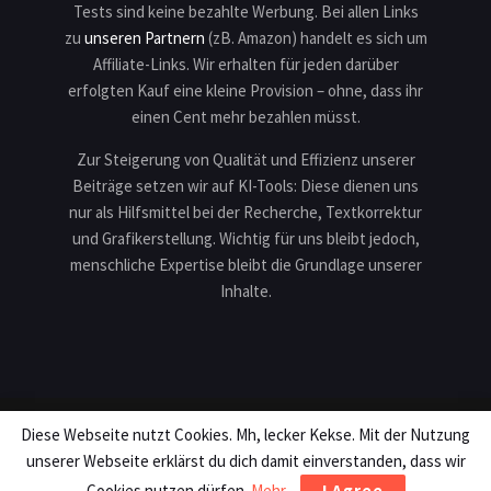
Tests sind keine bezahlte Werbung. Bei allen Links
zu
unseren Partnern
(zB. Amazon) handelt es sich um
Affiliate-Links. Wir erhalten für jeden darüber
erfolgten Kauf eine kleine Provision – ohne, dass ihr
einen Cent mehr bezahlen müsst.
Zur Steigerung von Qualität und Effizienz unserer
Beiträge setzen wir auf KI-Tools: Diese dienen uns
nur als Hilfsmittel bei der Recherche, Textkorrektur
und Grafikerstellung. Wichtig für uns bleibt jedoch,
menschliche Expertise bleibt die Grundlage unserer
Inhalte.
Diese Webseite nutzt Cookies. Mh, lecker Kekse. Mit der Nutzung
Impressum
Datenschutz
Karriere
Teilnahmebedingungen
unserer Webseite erklärst du dich damit einverstanden, dass wir
Copyright © 2013 - 2026 Motek Production. All rights reserved.
Cookies nutzen dürfen.
Mehr
I Agree