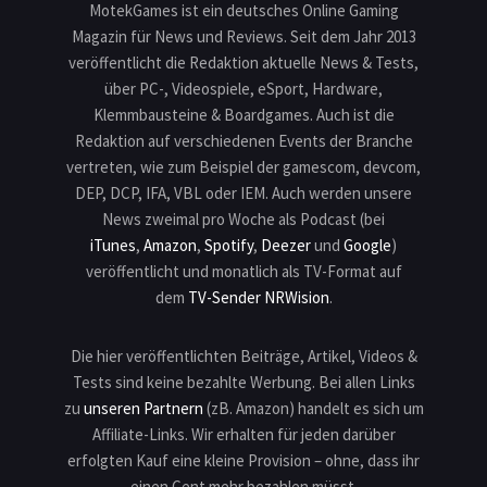
MotekGames ist ein deutsches Online Gaming
Magazin für News und Reviews. Seit dem Jahr 2013
veröffentlicht die Redaktion aktuelle News & Tests,
über PC-, Videospiele, eSport, Hardware,
Klemmbausteine & Boardgames. Auch ist die
Redaktion auf verschiedenen Events der Branche
vertreten, wie zum Beispiel der gamescom, devcom,
DEP, DCP, IFA, VBL oder IEM. Auch werden unsere
News zweimal pro Woche als Podcast (bei
iTunes
,
Amazon
,
Spotify
,
Deezer
und
Google
)
veröffentlicht und monatlich als TV-Format auf
dem
TV-Sender NRWision
.
Die hier veröffentlichten Beiträge, Artikel, Videos &
Tests sind keine bezahlte Werbung. Bei allen Links
zu
unseren Partnern
(zB. Amazon) handelt es sich um
Affiliate-Links. Wir erhalten für jeden darüber
erfolgten Kauf eine kleine Provision – ohne, dass ihr
einen Cent mehr bezahlen müsst.