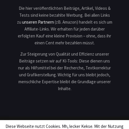
Die hier veröffentlichten Beiträge, Artikel, Videos &
Tests sind keine bezahlte Werbung. Bei allen Links
zu
unseren Partnern
(zB. Amazon) handelt es sich um
Affiliate-Links. Wir erhalten für jeden darüber
erfolgten Kauf eine kleine Provision – ohne, dass ihr
einen Cent mehr bezahlen müsst.
Zur Steigerung von Qualität und Effizienz unserer
Beiträge setzen wir auf KI-Tools: Diese dienen uns
nur als Hilfsmittel bei der Recherche, Textkorrektur
und Grafikerstellung. Wichtig für uns bleibt jedoch,
menschliche Expertise bleibt die Grundlage unserer
Inhalte.
Diese Webseite nutzt Cookies. Mh, lecker Kekse. Mit der Nutzung
Impressum
Datenschutz
Karriere
Teilnahmebedingungen