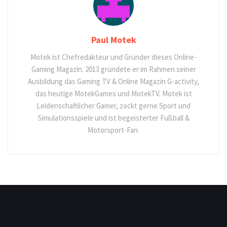
Paul Motek
Motek ist Chefredakteur und Gründer dieses Online-
Gaming Magazin. 2013 gründete er im Rahmen seiner
Ausbildung das Gaming TV & Online Magazin G-activity,
das heutige MotekGames und MotekTV. Motek ist
Leidenschaftlicher Gamer, zockt gerne Sport und
Simulationsspiele und ist begeisterter Fußball &
Motorsport-Fan.