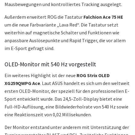
Mausbewegungen und kontrolliertes Tracking ausgelegt.
Außerdem erweitert ROG die Tastatur
Falchion Ace 75 HE
um die neue Farbvariante „Lava Red“. Die Tastatur setzt
weiterhin auf magnetische Schalter und Funktionen wie
anpassbare Auslösepunkte und Rapid Trigger, die vor allem
im E-Sport gefragt sind.
OLED-Monitor mit 540 Hz vorgestellt
Ein weiteres Highlight ist der neue
ROG Strix OLED
XG259QWPG Ace
. Laut ASUS handelt es sich um den weltweit
ersten OLED-Monitor, der speziell für den professionellen E-
Sport entwickelt wurde. Das 24,5-Zoll-Display bietet eine
Full-HD-Auflösung, eine Bildwiederholrate von 540 Hz sowie
eine Reaktionszeit von 0,02 Millisekunden.
Der Monitor entstand unter anderem mit Unterstützung der
Turnierveranstalter BLAST und PGL. Zusätzliche Funktionen