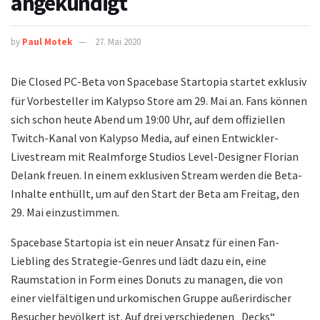
angekündigt
by
Paul Motek
27. Mai 2020
Die Closed PC-Beta von Spacebase Startopia startet exklusiv
für Vorbesteller im Kalypso Store am 29. Mai an. Fans können
sich schon heute Abend um 19:00 Uhr, auf dem offiziellen
Twitch-Kanal von Kalypso Media, auf einen Entwickler-
Livestream mit Realmforge Studios Level-Designer Florian
Delank freuen. In einem exklusiven Stream werden die Beta-
Inhalte enthüllt, um auf den Start der Beta am Freitag, den
29. Mai einzustimmen.
Spacebase Startopia ist ein neuer Ansatz für einen Fan-
Liebling des Strategie-Genres und lädt dazu ein, eine
Raumstation in Form eines Donuts zu managen, die von
einer vielfältigen und urkomischen Gruppe außerirdischer
Besucher bevölkert ist. Auf drei verschiedenen „Decks“