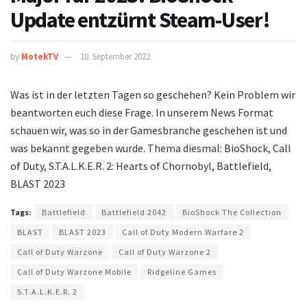
Update entzürnt Steam-User!
by
MotekTV
10. September 2022
Was ist in der letzten Tagen so geschehen? Kein Problem wir
beantworten euch diese Frage. In unserem News Format
schauen wir, was so in der Gamesbranche geschehen ist und
was bekannt gegeben wurde. Thema diesmal: BioShock, Call
of Duty, S.T.A.L.K.E.R. 2: Hearts of Chornobyl, Battlefield,
BLAST 2023
Tags:
Battlefield
Battlefield 2042
BioShock The Collection
BLAST
BLAST 2023
Call of Duty Modern Warfare 2
Call of Duty Warzone
Call of Duty Warzone 2
Call of Duty Warzone Mobile
Ridgeline Games
S.T.A.L.K.E.R. 2