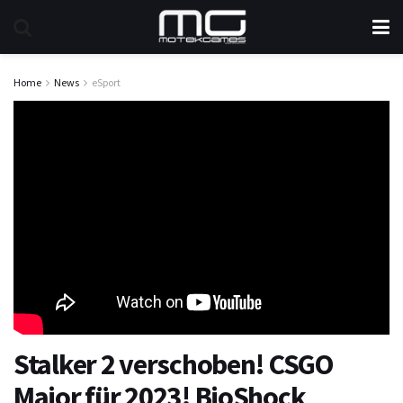
Home
News
eSport
Stalker 2 verschoben! CSGO
Major für 2023! BioShock