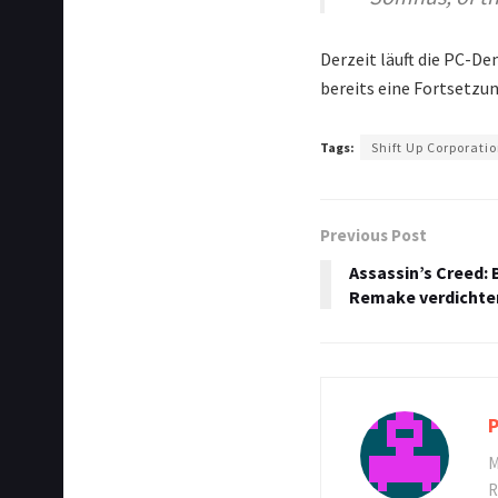
Derzeit läuft die PC-D
bereits eine Fortsetzun
Tags:
Shift Up Corporati
Previous Post
Assassin’s Creed: 
Remake verdichten
P
M
R