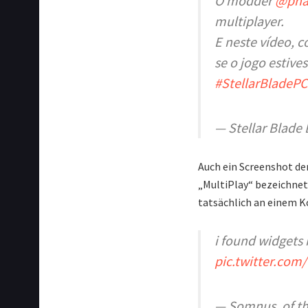
O modder
@pha
multiplayer.
E neste vídeo, 
se o jogo estive
#StellarBladePC
— Stellar Blade
Auch ein Screenshot der
„MultiPlay“ bezeichnet 
tatsächlich an einem Ko
i found widgets 
pic.twitter.co
— Somnus, of 