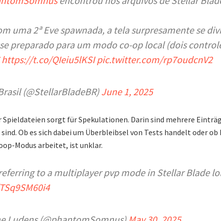
ntomSomnus
encontrou nos arquivos de Stellar Blade
com uma 2ª Eve spawnada, a tela surpresamente se di
sse preparado para um modo co-op local (dois control
https://t.co/QIeiu5lKSI
pic.twitter.com/rp7oudcnV2
 Brasil (@StellarBladeBR)
June 1, 2025
 Spieldateien sorgt für Spekulationen. Darin sind mehrere Einträg
sind. Ob es sich dabei um Überbleibsel von Tests handelt oder ob 
op-Modus arbeitet, ist unklar.
referring to a multiplayer pvp mode in Stellar Blade lo
m/TSq9SM60i4
the Ludens (@phantomSomnus)
May 30, 2025