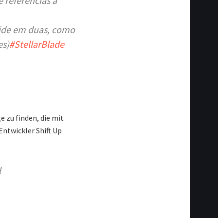
 referências a
vide em duas, como
es)
#StellarBlade
e zu finden, die mit
Entwickler Shift Up
l