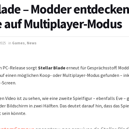
Blade – Modder entdecke
 auf Multiplayer-Modus
2025
in
Games
,
News
en PC-Release sorgt
Stellar Blade
erneut für Gesprächsstoff. Modd
auf einen möglichen Koop- oder Multiplayer-Modus gefunden – ink
-Screen.
en Video ist zu sehen, wie eine zweite Spielfigur – ebenfalls Eve –
h der Bildschirm in zwei Hälften. Das deutet darauf hin, dass das Spi
t sein könnte.