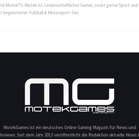
nd MotekTV. Motek ist Leidenschaftlicher Gamer, zockt gerne Sport und
st begeisterter Fußball & Motorsport-Fan.
MotekGames ist ein deutsches Online Gaming Magazin für News und
Reviews. Seit dem Jahr 2013 veröffentlicht die Redaktion aktuelle News 