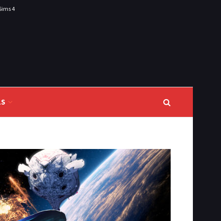
Sims 4
LS