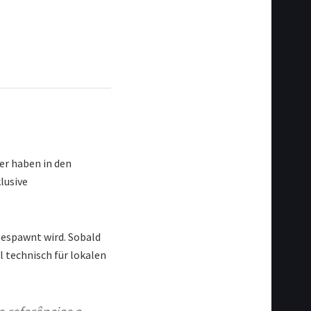
n
er haben in den
lusive
 gespawnt wird. Sobald
el technisch für lokalen