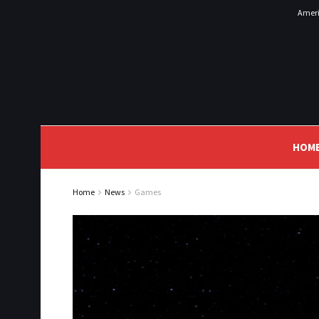
Ameri
HOM
Home
News
Games