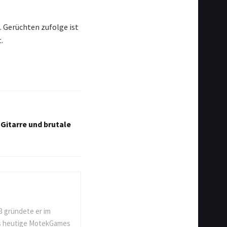
e. Gerüchten zufolge ist
.
Gitarre und brutale
3 gründete er im
as heutige MotekGames