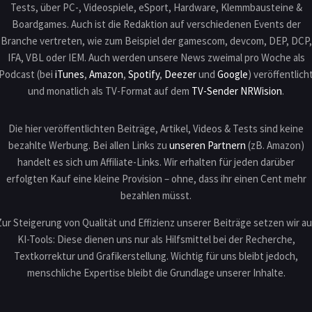
Tests, über PC-, Videospiele, eSport, Hardware, Klemmbausteine &
Boardgames. Auch ist die Redaktion auf verschiedenen Events der
Branche vertreten, wie zum Beispiel der gamescom, devcom, DEP, DCP,
IFA, VBL oder IEM. Auch werden unsere News zweimal pro Woche als
Podcast (bei
iTunes
,
Amazon
,
Spotify
,
Deezer
und
Google
) veröffentlich
und monatlich als TV-Format auf dem
TV-Sender NRWision
.
Die hier veröffentlichten Beiträge, Artikel, Videos & Tests sind keine
bezahlte Werbung. Bei allen Links zu
unseren Partnern
(zB. Amazon)
handelt es sich um Affiliate-Links. Wir erhalten für jeden darüber
erfolgten Kauf eine kleine Provision – ohne, dass ihr einen Cent mehr
bezahlen müsst.
Zur Steigerung von Qualität und Effizienz unserer Beiträge setzen wir au
KI-Tools: Diese dienen uns nur als Hilfsmittel bei der Recherche,
Textkorrektur und Grafikerstellung. Wichtig für uns bleibt jedoch,
menschliche Expertise bleibt die Grundlage unserer Inhalte.