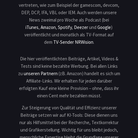
vertreten, wie zum Beispiel der gamescom, devcom,
DEP, DCP, IFA, VBL oder IEM. Auch werden unsere
News zweimal pro Woche als Podcast (bei
iTunes
,
Amazon
,
Spotify
,
Deezer
und
Google
)
veröffentlicht und monatlich als TV-Format auf
dem
TV-Sender NRWision
.
Die hier veröffentlichten Beiträge, Artikel, Videos &
Tests sind keine bezahlte Werbung. Bei allen Links
zu
unseren Partnern
(zB. Amazon) handelt es sich um
Affiliate-Links. Wir erhalten für jeden darüber
erfolgten Kauf eine kleine Provision – ohne, dass ihr
einen Cent mehr bezahlen müsst.
Zur Steigerung von Qualität und Effizienz unserer
Beiträge setzen wir auf KI-Tools: Diese dienen uns
nur als Hilfsmittel bei der Recherche, Textkorrektur
und Grafikerstellung. Wichtig für uns bleibt jedoch,
menschliche Expertise bleibt die Grundlage unserer