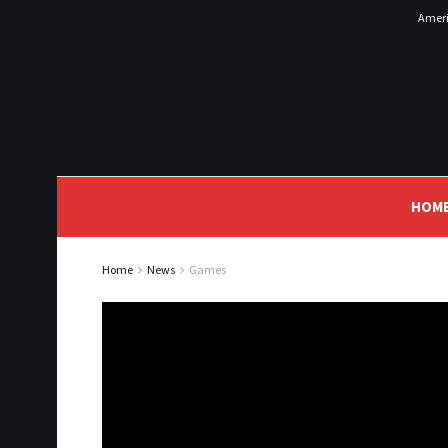
Ameri
HOM
Home
News
Games