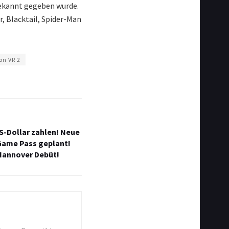
bekannt gegeben wurde.
, Blacktail, Spider-Man
on VR 2
S-Dollar zahlen! Neue
Game Pass geplant!
Hannover Debüt!