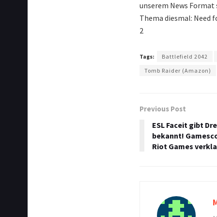
unserem News Format s
Thema diesmal: Need fo
2
Tags:
Battlefield 2042
Tomb Raider (Amazon)
Previous Post
ESL Faceit gibt D
bekannt! Gamesco
Riot Games verkl