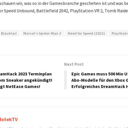
chauen wir, was so in der Gamesbranche geschehen ist und was 
r Speed Unbound, Battlefield 2042, PlayStation VR 2, Tomb Raider
Blacktail
Marvel's Spider-Man 2
Need for Speed (2022)
PlayStati
Next Post
reamHack 2023 Terminplan
Epic Games muss 500 Mio U
m Sneaker angekündigt!
Abo-Modelle für den Xbox 
agt NetEase Games!
Erfolgreiches DreamHack 
MotekTV