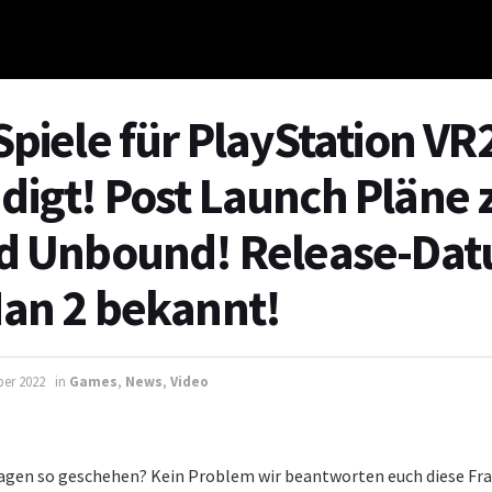
Spiele für PlayStation VR
igt! Post Launch Pläne 
d Unbound! Release-Dat
an 2 bekannt!
ber 2022
in
Games
,
News
,
Video
 Tagen so geschehen? Kein Problem wir beantworten euch diese Fra