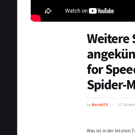
Weitere 
angekünd
for Spee
Spider-M
by
MotekTV
17. Dezem
Was ist in der letzten