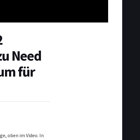
2
zu Need
um für
ge, oben im Video. In