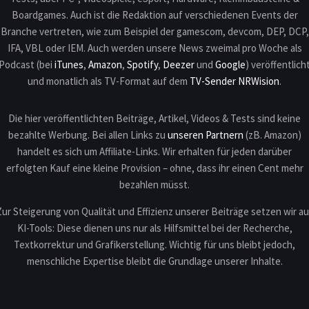
Boardgames. Auch ist die Redaktion auf verschiedenen Events der
Branche vertreten, wie zum Beispiel der gamescom, devcom, DEP, DCP,
IFA, VBL oder IEM. Auch werden unsere News zweimal pro Woche als
Podcast (bei
iTunes
,
Amazon
,
Spotify
,
Deezer
und
Google
) veröffentlich
und monatlich als TV-Format auf dem
TV-Sender NRWision
.
Die hier veröffentlichten Beiträge, Artikel, Videos & Tests sind keine
bezahlte Werbung. Bei allen Links zu
unseren Partnern
(zB. Amazon)
handelt es sich um Affiliate-Links. Wir erhalten für jeden darüber
erfolgten Kauf eine kleine Provision – ohne, dass ihr einen Cent mehr
bezahlen müsst.
Zur Steigerung von Qualität und Effizienz unserer Beiträge setzen wir au
KI-Tools: Diese dienen uns nur als Hilfsmittel bei der Recherche,
Textkorrektur und Grafikerstellung. Wichtig für uns bleibt jedoch,
menschliche Expertise bleibt die Grundlage unserer Inhalte.