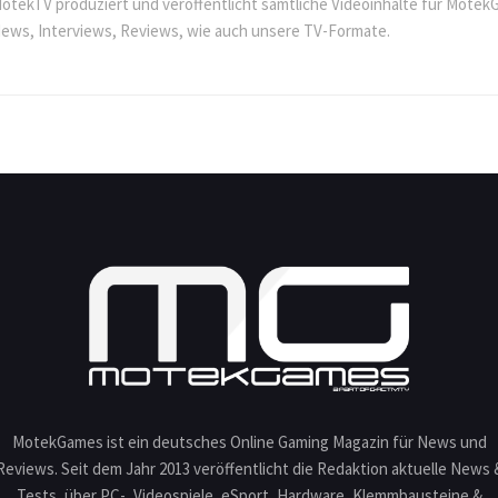
otekTV produziert und veröffentlicht sämtliche Videoinhalte für Motek
ews, Interviews, Reviews, wie auch unsere TV-Formate.
MotekGames ist ein deutsches Online Gaming Magazin für News und
Reviews. Seit dem Jahr 2013 veröffentlicht die Redaktion aktuelle News 
Tests, über PC-, Videospiele, eSport, Hardware, Klemmbausteine &