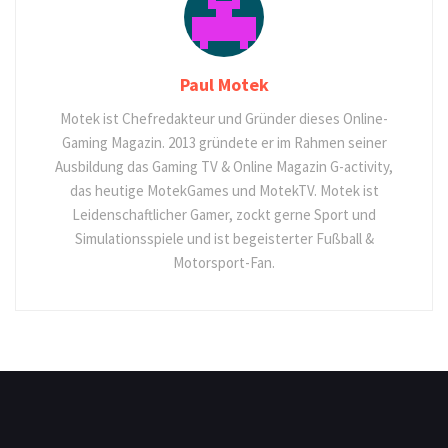
Paul Motek
Motek ist Chefredakteur und Gründer dieses Online-
Gaming Magazin. 2013 gründete er im Rahmen seiner
Ausbildung das Gaming TV & Online Magazin G-activity,
das heutige MotekGames und MotekTV. Motek ist
Leidenschaftlicher Gamer, zockt gerne Sport und
Simulationsspiele und ist begeisterter Fußball &
Motorsport-Fan.