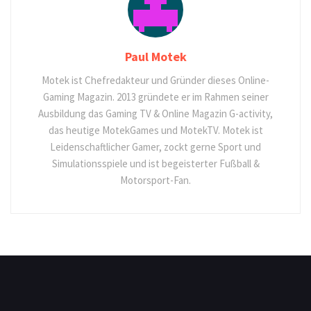
Paul Motek
Motek ist Chefredakteur und Gründer dieses Online-
Gaming Magazin. 2013 gründete er im Rahmen seiner
Ausbildung das Gaming TV & Online Magazin G-activity,
das heutige MotekGames und MotekTV. Motek ist
Leidenschaftlicher Gamer, zockt gerne Sport und
Simulationsspiele und ist begeisterter Fußball &
Motorsport-Fan.