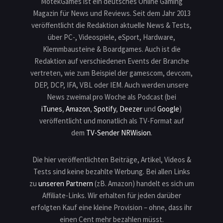
MotekGames ist ein deutsches Online Gaming
Magazin für News und Reviews. Seit dem Jahr 2013
veröffentlicht die Redaktion aktuelle News & Tests,
über PC-, Videospiele, eSport, Hardware,
Klemmbausteine & Boardgames. Auch ist die
Redaktion auf verschiedenen Events der Branche
vertreten, wie zum Beispiel der gamescom, devcom,
DEP, DCP, IFA, VBL oder IEM. Auch werden unsere
News zweimal pro Woche als Podcast (bei
iTunes
,
Amazon
,
Spotify
,
Deezer
und
Google
)
veröffentlicht und monatlich als TV-Format auf
dem
TV-Sender NRWision
.
Die hier veröffentlichten Beiträge, Artikel, Videos &
Tests sind keine bezahlte Werbung. Bei allen Links
zu
unseren Partnern
(zB. Amazon) handelt es sich um
Affiliate-Links. Wir erhalten für jeden darüber
erfolgten Kauf eine kleine Provision – ohne, dass ihr
einen Cent mehr bezahlen müsst.