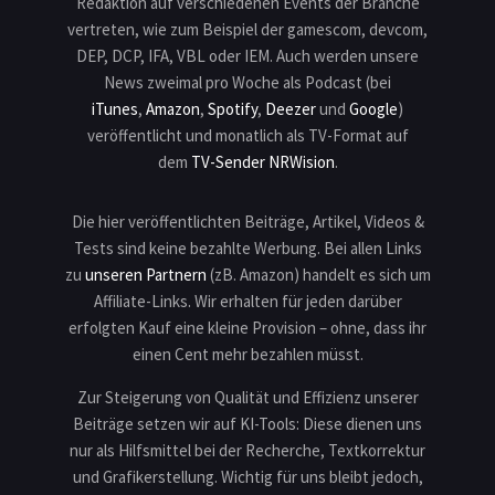
Redaktion auf verschiedenen Events der Branche
vertreten, wie zum Beispiel der gamescom, devcom,
DEP, DCP, IFA, VBL oder IEM. Auch werden unsere
News zweimal pro Woche als Podcast (bei
iTunes
,
Amazon
,
Spotify
,
Deezer
und
Google
)
veröffentlicht und monatlich als TV-Format auf
dem
TV-Sender NRWision
.
Die hier veröffentlichten Beiträge, Artikel, Videos &
Tests sind keine bezahlte Werbung. Bei allen Links
zu
unseren Partnern
(zB. Amazon) handelt es sich um
Affiliate-Links. Wir erhalten für jeden darüber
erfolgten Kauf eine kleine Provision – ohne, dass ihr
einen Cent mehr bezahlen müsst.
Zur Steigerung von Qualität und Effizienz unserer
Beiträge setzen wir auf KI-Tools: Diese dienen uns
nur als Hilfsmittel bei der Recherche, Textkorrektur
und Grafikerstellung. Wichtig für uns bleibt jedoch,