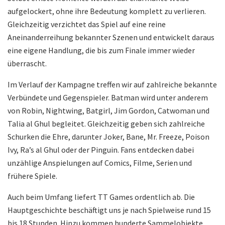
aufgelockert, ohne ihre Bedeutung komplett zu verlieren.
Gleichzeitig verzichtet das Spiel auf eine reine
Aneinanderreihung bekannter Szenen und entwickelt daraus
eine eigene Handlung, die bis zum Finale immer wieder
überrascht.
Im Verlauf der Kampagne treffen wir auf zahlreiche bekannte
Verbündete und Gegenspieler. Batman wird unter anderem
von Robin, Nightwing, Batgirl, Jim Gordon, Catwoman und
Talia al Ghul begleitet. Gleichzeitig geben sich zahlreiche
Schurken die Ehre, darunter Joker, Bane, Mr. Freeze, Poison
Ivy, Ra’s al Ghul oder der Pinguin. Fans entdecken dabei
unzählige Anspielungen auf Comics, Filme, Serien und
frühere Spiele.
Auch beim Umfang liefert TT Games ordentlich ab. Die
Hauptgeschichte beschäftigt uns je nach Spielweise rund 15
bis 18 Stunden. Hinzu kommen hunderte Sammelobjekte,