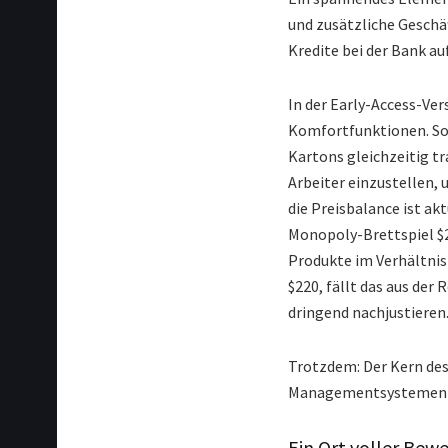
und zusätzliche Geschäf
Kredite bei der Bank a
In der Early-Access-Ver
Komfortfunktionen. So
Kartons gleichzeitig t
Arbeiter einzustellen, 
die Preisbalance ist a
Monopoly-Brettspiel $2
Produkte im Verhältnis 
$220, fällt das aus der
dringend nachjustieren
Trotzdem: Der Kern des
Managementsystemen hat
Ein Ort voller Bew