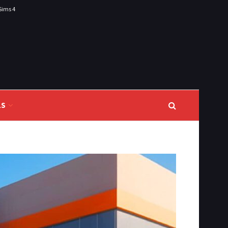
Sims 4
LS