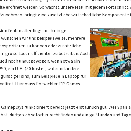
te eröffnet werden. So wächst unsere Mall mit jedem Fortschritt. 
ufzunehmen, bringt eine zusätzliche wirtschaftliche Komponente i
sion fehlen allerdings noch einige
 wünschen wir uns beispielsweise, mehrere
ransportieren zu können oder zusätzliche
um große Läden effizienter zu betreiben. Auch
ktuell noch unausgewogen, wenn etwa ein
50, ein Ü-Ei $50 kostet, während andere
günstiger sind, zum Beispiel ein Laptop für
 Realität. Hier muss Entwickler F13 Games
.
 Gameplays funktioniert bereits jetzt erstaunlich gut. Wer Spaß 
, dürfte sich sofort zurechtfinden und einige Stunden und Tage 
egung