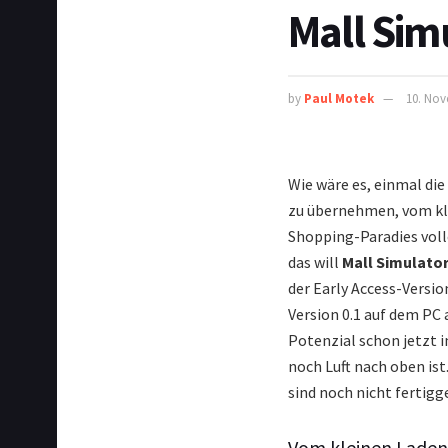
Mall Sim
by
Paul Motek
10. Nov
Wie wäre es, einmal die
zu übernehmen, vom kl
Shopping-Paradies vol
das will
Mall Simulato
der Early Access-Versio
Version 0.1 auf dem PC 
Potenzial schon jetzt i
noch Luft nach oben ist.
sind noch nicht fertigg
Vom kleinen Laden