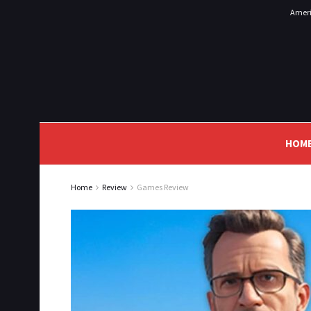
Ameri
HOM
Home
Review
Games Review