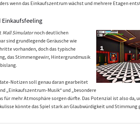
ders wenn das Einkaufszentrum wächst und mehrere Etagen ents
d Einkaufsfeeling
gt
Mall Simulator
noch deutlichen
ar sind grundlegende Geräusche wie
hritte vorhanden, doch das typische
ng, das Stimmengewirr, Hintergrundmusik
bislang.
ate-Notizen soll genau daran gearbeitet
 sind „Einkaufszentrum-Musik“ und „besondere
s für mehr Atmosphäre sorgen dürfte. Das Potenzial ist also da, 
ulisse könnte das Spiel stark an Glaubwürdigkeit und Stimmung 