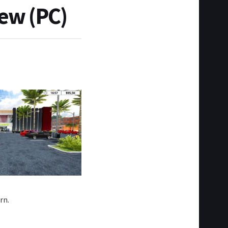
iew (PC)
rn.