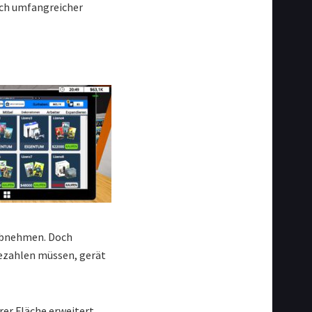
lich umfangreicher
 abnehmen. Doch
bezahlen müssen, gerät
er Fläche erweitert