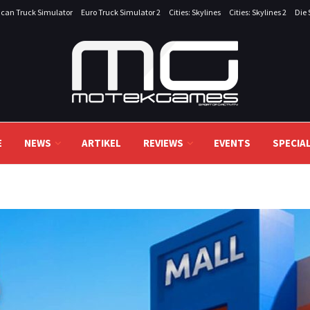
can Truck Simulator
Euro Truck Simulator 2
Cities: Skylines
Cities: Skylines 2
Die 
E
NEWS
ARTIKEL
REVIEWS
EVENTS
SPECIA