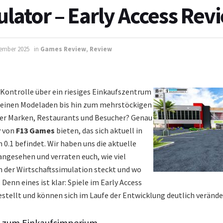
ulator – Early Access Rev
ember 2025
in
Games Review
,
Review
 Kontrolle über ein riesiges Einkaufszentrum
einen Modeladen bis hin zum mehrstöckigen
ler Marken, Restaurants und Besucher? Genau
r
von
F13 Games
bieten, das sich aktuell in
n 0.1 befindet. Wir haben uns die aktuelle
angesehen und verraten euch, wie viel
n der Wirtschaftssimulation steckt und wo
 Denn eines ist klar: Spiele im Early Access
estellt und können sich im Laufe der Entwicklung deutlich verände
 zum Einkaufsimperium