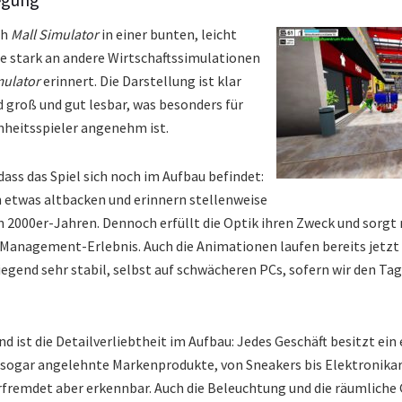
ch
Mall Simulator
in einer bunten, leicht
ie stark an andere Wirtschaftssimulationen
ulator
erinnert. Die Darstellung ist klar
d groß und gut lesbar, was besonders für
nheitsspieler angenehm ist.
ass das Spiel sich noch im Aufbau befindet:
etwas altbacken und erinnern stellenweise
n 2000er-Jahren. Dennoch erfüllt die Optik ihren Zweck und sorgt 
 Management-Erlebnis. Auch die Animationen laufen bereits jetzt f
egend sehr stabil, selbst auf schwächeren PCs, sofern wir den T
 ist die Detailverliebtheit im Aufbau: Jedes Geschäft besitzt ein 
 sogar angelehnte Markenprodukte, von Sneakers bis Elektronikart
erfremdet aber erkennbar. Auch die Beleuchtung und die räumliche