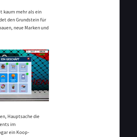
st kaum mehr als ein
det den Grundstein für
ubauen, neue Marken und
lten, Hauptsache die
vents im
gar ein Koop-