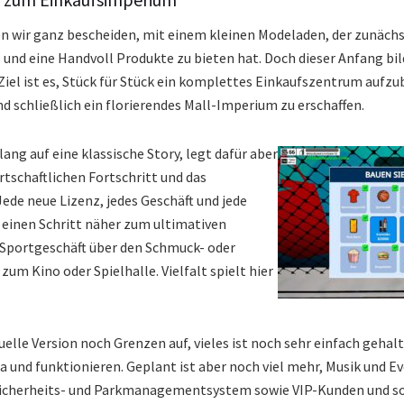
n wir ganz bescheiden, mit einem kleinen Modeladen, der zunäch
 und eine Handvoll Produkte zu bieten hat. Doch dieser Anfang bil
Ziel ist es, Stück für Stück ein komplettes Einkaufszentrum aufz
d schließlich ein florierendes Mall-Imperium zu erschaffen.
lang auf eine klassische Story, legt dafür aber
tschaftlichen Fortschritt und das
e neue Lizenz, jedes Geschäft und jede
 einen Schritt näher zum ultimativen
Sportgeschäft über den Schmuck- oder
zum Kino oder Spielhalle. Vielfalt spielt hier
tuelle Version noch Grenzen auf, vieles ist noch sehr einfach geha
 und funktionieren. Geplant ist aber noch viel mehr, Musik und E
Sicherheits- und Parkmanagementsystem sowie VIP-Kunden und so