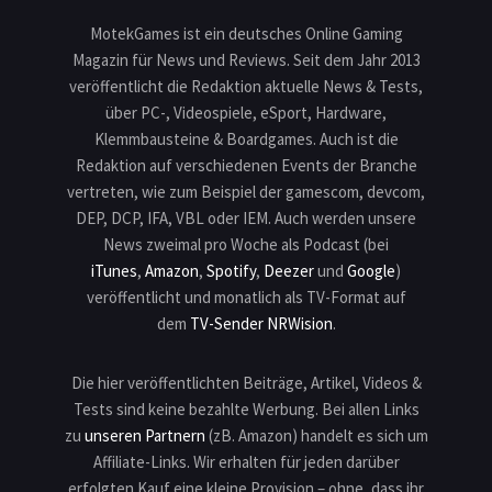
MotekGames ist ein deutsches Online Gaming
Magazin für News und Reviews. Seit dem Jahr 2013
veröffentlicht die Redaktion aktuelle News & Tests,
über PC-, Videospiele, eSport, Hardware,
Klemmbausteine & Boardgames. Auch ist die
Redaktion auf verschiedenen Events der Branche
vertreten, wie zum Beispiel der gamescom, devcom,
DEP, DCP, IFA, VBL oder IEM. Auch werden unsere
News zweimal pro Woche als Podcast (bei
iTunes
,
Amazon
,
Spotify
,
Deezer
und
Google
)
veröffentlicht und monatlich als TV-Format auf
dem
TV-Sender NRWision
.
Die hier veröffentlichten Beiträge, Artikel, Videos &
Tests sind keine bezahlte Werbung. Bei allen Links
zu
unseren Partnern
(zB. Amazon) handelt es sich um
Affiliate-Links. Wir erhalten für jeden darüber
erfolgten Kauf eine kleine Provision – ohne, dass ihr