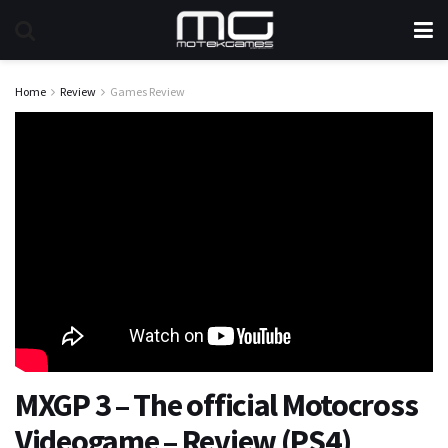
Home
Review
Games Review
MXGP 3 – The official Motocross
Videogame – Review (PS4)