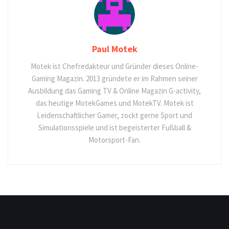
Paul Motek
Motek ist Chefredakteur und Gründer dieses Online-
Gaming Magazin. 2013 gründete er im Rahmen seiner
Ausbildung das Gaming TV & Online Magazin G-activity,
das heutige MotekGames und MotekTV. Motek ist
Leidenschaftlicher Gamer, zockt gerne Sport und
Simulationsspiele und ist begeisterter Fußball &
Motorsport-Fan.