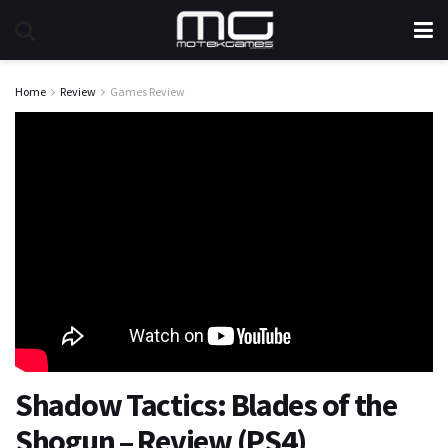
Home
Review
Games Review
Shadow Tactics: Blades of the
Shogun – Review (PS4)