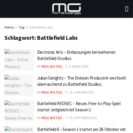
Home
Tag
Battlefield Labs
Schlagwort:
Battlefield Labs
Electronic Arts – Entlassungen bei mehreren
Battlefield-Studios
BY
PAUL MOTEK
9. MÄRZ 2026
Julian Gerighty – The Division Produzent wechselt
überraschend zu Battlefield Studios
BY
PAUL MOTEK
16. JANUAR 2026
Battlefield REDSEC – Neues Free-to-Play-Spiel
startet zeitgleich mit Season 1
BY
PAUL MOTEK
29. OKTOBER 2025
Battlefield 6 – Season 1 startet am 28. Oktober mit