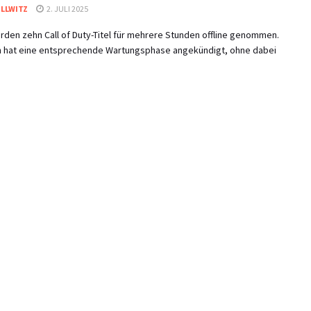
OLLWITZ
2. JULI 2025
den zehn Call of Duty-Titel für mehrere Stunden offline genommen.
on hat eine entsprechende Wartungsphase angekündigt, ohne dabei