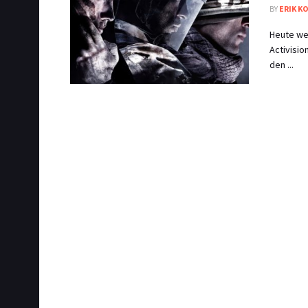
BY
ERIK K
Heute wer
Activisi
den ...