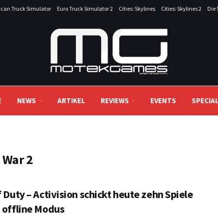
can Truck Simulator
Euro Truck Simulator 2
Cities: Skylines
Cities: Skylines 2
Die 
E
NEWS
ARTIKEL
REVIEWS
EVENTS
SPECIA
 War 2
f Duty – Activision schickt heute zehn Spiele
n offline Modus