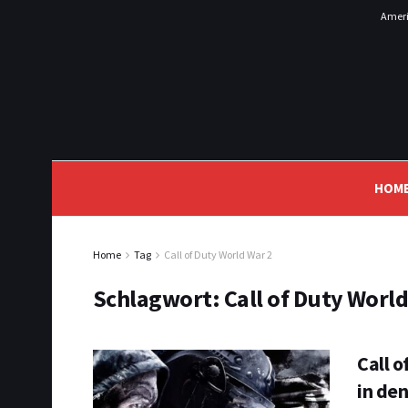
Ameri
HOM
Home
Tag
Call of Duty World War 2
Schlagwort:
Call of Duty World
Call o
in de