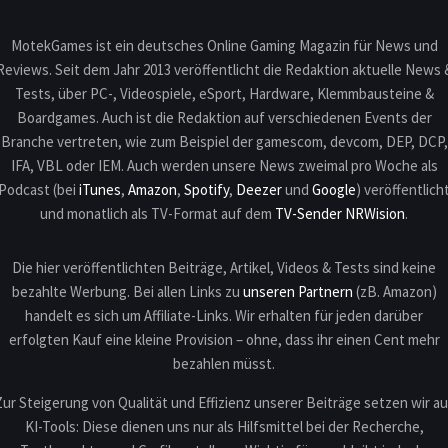
MotekGames ist ein deutsches Online Gaming Magazin für News und
Reviews. Seit dem Jahr 2013 veröffentlicht die Redaktion aktuelle News 
Tests, über PC-, Videospiele, eSport, Hardware, Klemmbausteine &
Boardgames. Auch ist die Redaktion auf verschiedenen Events der
Branche vertreten, wie zum Beispiel der gamescom, devcom, DEP, DCP,
IFA, VBL oder IEM. Auch werden unsere News zweimal pro Woche als
Podcast (bei
iTunes
,
Amazon
,
Spotify
,
Deezer
und
Google
) veröffentlich
und monatlich als TV-Format auf dem
TV-Sender NRWision
.
Die hier veröffentlichten Beiträge, Artikel, Videos & Tests sind keine
bezahlte Werbung. Bei allen Links zu
unseren Partnern
(zB. Amazon)
handelt es sich um Affiliate-Links. Wir erhalten für jeden darüber
erfolgten Kauf eine kleine Provision – ohne, dass ihr einen Cent mehr
bezahlen müsst.
Zur Steigerung von Qualität und Effizienz unserer Beiträge setzen wir au
KI-Tools: Diese dienen uns nur als Hilfsmittel bei der Recherche,