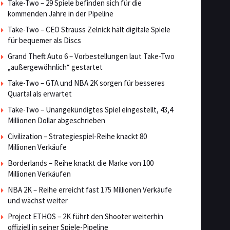
Take-Two – 29 Spiele befinden sich für die
kommenden Jahre in der Pipeline
Take-Two – CEO Strauss Zelnick hält digitale Spiele
für bequemer als Discs
Grand Theft Auto 6 – Vorbestellungen laut Take-Two
„außergewöhnlich“ gestartet
Take-Two – GTA und NBA 2K sorgen für besseres
Quartal als erwartet
Take-Two – Unangekündigtes Spiel eingestellt, 43,4
Millionen Dollar abgeschrieben
Civilization – Strategiespiel-Reihe knackt 80
Millionen Verkäufe
Borderlands – Reihe knackt die Marke von 100
Millionen Verkäufen
NBA 2K – Reihe erreicht fast 175 Millionen Verkäufe
und wächst weiter
Project ETHOS – 2K führt den Shooter weiterhin
offiziell in seiner Spiele-Pipeline