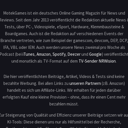
MotekGames ist ein deutsches Online Gaming Magazin für News und
Reviews. Seit dem Jahr 2013 veröffentlicht die Redaktion aktuelle News 
Tests, über PC-, Videospiele, eSport, Hardware, Klemmbausteine &
Boardgames. Auch ist die Redaktion auf verschiedenen Events der
Branche vertreten, wie zum Beispiel der gamescom, devcom, DEP, DCP,
IFA, VBL oder IEM. Auch werden unsere News zweimal pro Woche als
Podcast (bei
iTunes
,
Amazon
,
Spotify
,
Deezer
und
Google
) veröffentlich
und monatlich als TV-Format auf dem
TV-Sender NRWision
.
Die hier veröffentlichten Beiträge, Artikel, Videos & Tests sind keine
bezahlte Werbung. Bei allen Links zu
unseren Partnern
(zB. Amazon)
handelt es sich um Affiliate-Links. Wir erhalten für jeden darüber
erfolgten Kauf eine kleine Provision – ohne, dass ihr einen Cent mehr
bezahlen müsst.
Zur Steigerung von Qualität und Effizienz unserer Beiträge setzen wir au
KI-Tools: Diese dienen uns nur als Hilfsmittel bei der Recherche,