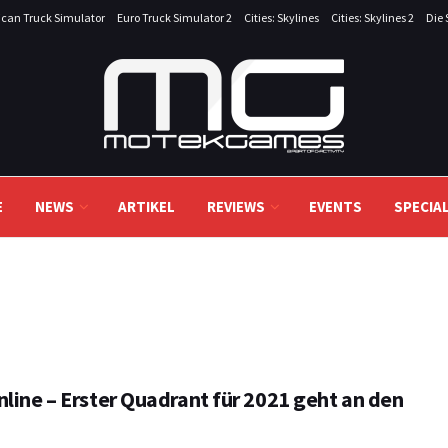
can Truck Simulator
Euro Truck Simulator 2
Cities: Skylines
Cities: Skylines 2
Die 
E
NEWS
ARTIKEL
REVIEWS
EVENTS
SPECIA
nline – Erster Quadrant für 2021 geht an den