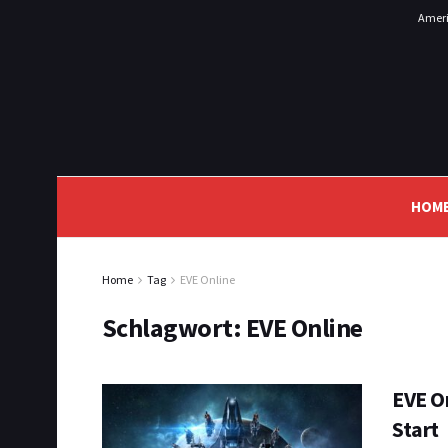
Ameri
HOM
Home
Tag
EVE Online
Schlagwort:
EVE Online
EVE O
Start