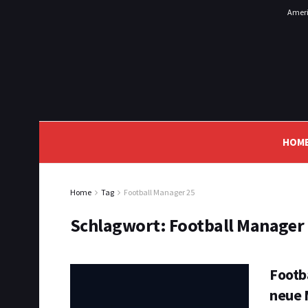
Ameri
HOM
Home
Tag
Football Manager 25
Schlagwort:
Football Manager
Footba
neue 