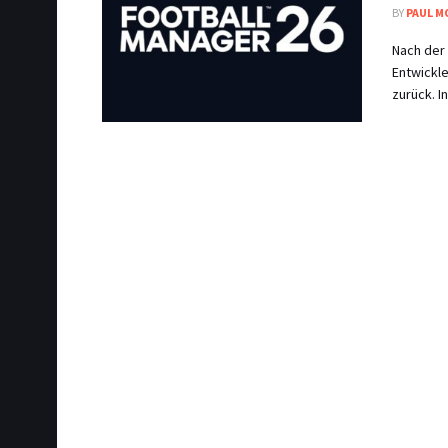
BY
PAUL M
Nach der
Entwickl
zurück. In 