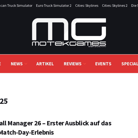
can Truck Simulator
Euro Truck Simulator 2
Cities: Skylines
Cities: Skylines 2
Die 
E
NEWS
ARTIKEL
REVIEWS
EVENTS
SPECIA
 25
ll Manager 26 – Erster Ausblick auf das
Match-Day-Erlebnis