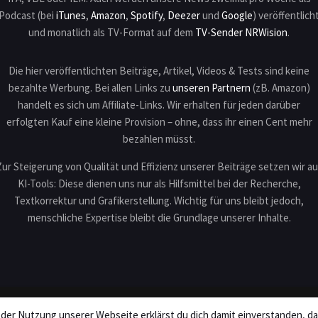
Podcast (bei
iTunes
,
Amazon
,
Spotify
,
Deezer
und
Google
) veröffentlich
und monatlich als TV-Format auf dem
TV-Sender NRWision
.
Die hier veröffentlichten Beiträge, Artikel, Videos & Tests sind keine
bezahlte Werbung. Bei allen Links zu
unseren Partnern
(zB. Amazon)
handelt es sich um Affiliate-Links. Wir erhalten für jeden darüber
erfolgten Kauf eine kleine Provision – ohne, dass ihr einen Cent mehr
bezahlen müsst.
Zur Steigerung von Qualität und Effizienz unserer Beiträge setzen wir au
KI-Tools: Diese dienen uns nur als Hilfsmittel bei der Recherche,
Textkorrektur und Grafikerstellung. Wichtig für uns bleibt jedoch,
menschliche Expertise bleibt die Grundlage unserer Inhalte.
I
 der Nutzung unserer Webseite erklärst du dich damit einverstanden, d