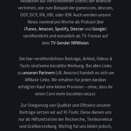
Redaktion auf verschiedenen Events der Branche
vertreten, wie zum Beispiel der gamescom, devcom,
DEP, DCP, IFA, VBL oder IEM. Auch werden unsere
News zweimal pro Woche als Podcast (bei
iTunes
,
Amazon
,
Spotify
,
Deezer
und
Google
)
veröffentlicht und monatlich als TV-Format auf
dem
TV-Sender NRWision
.
Die hier veröffentlichten Beiträge, Artikel, Videos &
Tests sind keine bezahlte Werbung. Bei allen Links
zu
unseren Partnern
(zB. Amazon) handelt es sich um
Affiliate-Links. Wir erhalten für jeden darüber
erfolgten Kauf eine kleine Provision – ohne, dass ihr
einen Cent mehr bezahlen müsst.
Zur Steigerung von Qualität und Effizienz unserer
Beiträge setzen wir auf KI-Tools: Diese dienen uns
nur als Hilfsmittel bei der Recherche, Textkorrektur
und Grafikerstellung. Wichtig für uns bleibt jedoch,