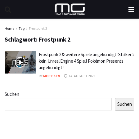
Home
Tag
Frostpunk 2
Schlagwort:
Frostpunk 2
Frostpunk 2 & weitere Spiele angekündigt! Stalker 2
kein Unreal Engine 4 Spiel! Pokémon Presents
angekündigt!
BY
MOTEKTV
14. AUGUST 2021
Suchen
Suchen