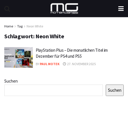
Home
Tag
Neon White
Schlagwort:
Neon White
PlayStation Plus – Die monatlichen Titel im
Dezember für PS4 und PS5
BY
PAUL MOTEK
27. NOVEMBER 2025
Suchen
Suchen