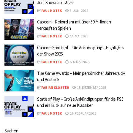
Juni Showcase 2026
BY
PAUL MOTEK
3. JUNI 2026
Capcom – Rekordjahr mit über 59 Millionen
verkauften Spielen
BY
PAUL MOTEK
14. MAI 2026
Capcom Spotlight – Die Ankündigungs-Highlights
der Show 2026
BY
PAUL MOTEK
6. MÄRZ 2026
The Game Awards – Mein persönlicher Jahresrück-
und Ausblick
BY
FABIAN KLOSTER
15. DEZEMBER 2025
State of Play – Große Ankündigungen für die PS5
und ein Blick auf neue Klassiker
BY
PAUL MOTEK
13. FEBRUAR 2025
Suchen