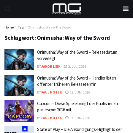
Home
Tag
Onimusha: Way of the Sword
Schlagwort:
Onimusha: Way of the Sword
Onimusha: Way of the Sword – Releasedatum
vorverlegt
BY
JAKOB LINK
2. JULI 2026
Onimusha: Way of the Sword – Händler listen
offenbar früheren Releasetermin
BY
PAUL MOTEK
19. JUNI 2026
Capcom – Diese Spiele bringt der Publisher zur
gamescom 2026 mit
BY
PAUL MOTEK
17. JUNI 2026
State of Play – Die Ankündigungs-Highlights der