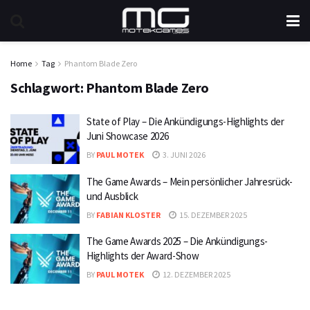
Home
Tag
Phantom Blade Zero
Schlagwort:
Phantom Blade Zero
State of Play – Die Ankündigungs-Highlights der
Juni Showcase 2026
BY
PAUL MOTEK
3. JUNI 2026
The Game Awards – Mein persönlicher Jahresrück-
und Ausblick
BY
FABIAN KLOSTER
15. DEZEMBER 2025
The Game Awards 2025 – Die Ankündigungs-
Highlights der Award-Show
BY
PAUL MOTEK
12. DEZEMBER 2025