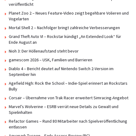
veröffentlicht
Planet Zoo 2 – Neues Feature-Video zeigt begehbare Volieren und
Vogelarten
Mortal Shell 2 – Nachfolger bringt zahlreiche Verbesserungen
Grand Theft Auto VI – Rockstar kündigt „An Extended Look“ für
Ende August an
Nioh 3: Der Höllenaufstand steht bevor
gamescom 2026 – USK, Familien und Barrieren
Diablo 4 – Bericht deutet auf Nintendo Switch 2-Version im
September hin
Agefield High: Rock the School – Indie-Spiel erinnert an Rockstars
Bully
Corsair – Übernahme von Trak Racer erweitert Simracing-Angebot
Marvel’s Wolverine – ESRB verrät neue Details zu Gewalt und
Spielinhalten
Refactor Games – Rund 80 Mitarbeiter nach Spielveröffentlichung
entlassen
Aquapark Tycoon – Early Access Review (PC)