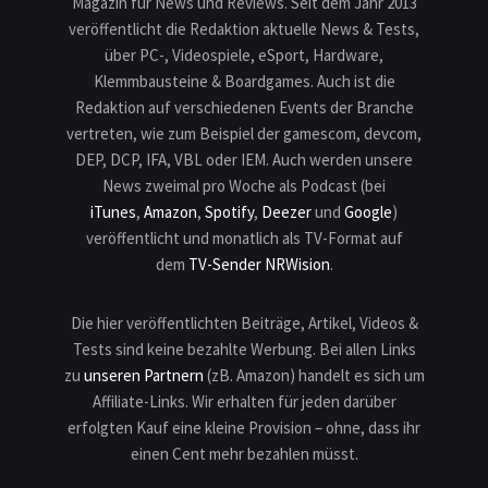
Magazin für News und Reviews. Seit dem Jahr 2013
veröffentlicht die Redaktion aktuelle News & Tests,
über PC-, Videospiele, eSport, Hardware,
Klemmbausteine & Boardgames. Auch ist die
Redaktion auf verschiedenen Events der Branche
vertreten, wie zum Beispiel der gamescom, devcom,
DEP, DCP, IFA, VBL oder IEM. Auch werden unsere
News zweimal pro Woche als Podcast (bei
iTunes
,
Amazon
,
Spotify
,
Deezer
und
Google
)
veröffentlicht und monatlich als TV-Format auf
dem
TV-Sender NRWision
.
Die hier veröffentlichten Beiträge, Artikel, Videos &
Tests sind keine bezahlte Werbung. Bei allen Links
zu
unseren Partnern
(zB. Amazon) handelt es sich um
Affiliate-Links. Wir erhalten für jeden darüber
erfolgten Kauf eine kleine Provision – ohne, dass ihr
einen Cent mehr bezahlen müsst.