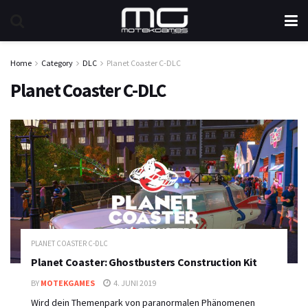
Home
Category
DLC
Planet Coaster C-DLC
Planet Coaster C-DLC
PLANET COASTER C-DLC
Planet Coaster: Ghostbusters Construction Kit
BY
MOTEKGAMES
4. JUNI 2019
Wird dein Themenpark von paranormalen Phänomenen