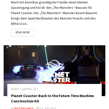
Mach mit Amerikas gruseligster Familie einen kleinen
Spaziergang und hol dir den „The Munsters“-Bausatz für
Planet Coaster. Der „The Munsters“-Munster-Koach-Bausatz
bringt dem Spiel Nachbauten des Munster Koachs und des
DRAG-U-LA...
DETAILS
READ MORE
PLANET COASTER C-DLC
Planet Coaster: Back to the Future Time Machine
Construction Kit
BY
MOTEKGAMES
21. JULI 2017