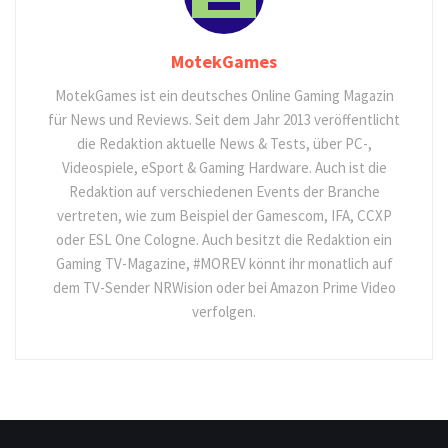
MotekGames
MotekGames ist ein deutsches Online Gaming Magazin
für News und Reviews. Seit dem Jahr 2013 veröffentlicht
die Redaktion aktuelle News & Tests, über PC-,
Videospiele, eSport & Gaming Hardware. Auch ist die
Redaktion auf verschiedenen Events der Branche
vertreten, wie zum Beispiel der Gamescom, IFA, CCXP
oder ESL One Cologne. Auch besitzt die Redaktion ein
Gaming TV-Magazine, #MOREV könnt ihr monatlich auf
dem TV-Sender NRWision oder bei Amazon Prime Video
verfolgen.