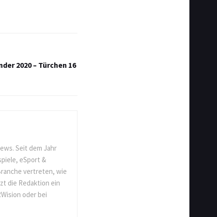
er 2020 – Türchen 16
ews. Seit dem Jahr
spiele, eSport &
Branche vertreten, wie
t die Redaktion ein
Wision oder bei