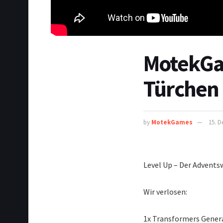
MotekGa
Türchen
by
MotekGames
15. 
Level Up – Der Advents
Wir verlosen:
1x Transformers Gener