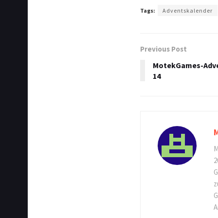
Tags:
Adventskalender
Previous Post
MotekGames-Adven
14
M
2
G
z
G
A