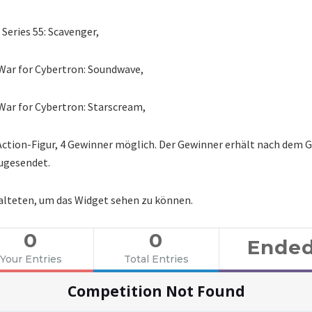
Series 55: Scavenger,
War for Cybertron: Soundwave,
War for Cybertron: Starscream,
Action-Figur, 4 Gewinner möglich. Der Gewinner erhält nach dem G
ugesendet.
alteten, um das Widget sehen zu können.
0
0
Ende
Your Entries
Total Entries
Competition Not Found